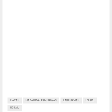
IJAZAH
IJAZAH KYAI PAMUNGKAS
ILMU HIKMAH
LELAKU
NGILMU