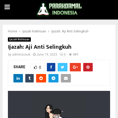
PRIMARY
MENU
Home
Ijazah Keilmuan
Ijazah: Aji Anti Selingkuh
Ijazah Keilmuan
Ijazah: Aji Anti Selingkuh
by
adminsusuk
June 19, 2023
0
489
SHARE
0