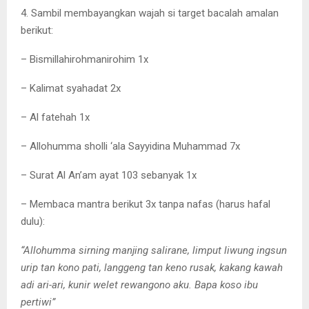
4. Sambil membayangkan wajah si target bacalah amalan
berikut:
– Bismillahirohmanirohim 1x
– Kalimat syahadat 2x
– Al fatehah 1x
– Allohumma sholli ‘ala Sayyidina Muhammad 7x
– Surat Al An’am ayat 103 sebanyak 1x
– Membaca mantra berikut 3x tanpa nafas (harus hafal
dulu):
“Allohumma sirning manjing salirane, limput liwung ingsun
urip tan kono pati, langgeng tan keno rusak, kakang kawah
adi ari-ari, kunir welet rewangono aku. Bapa koso ibu
pertiwi”