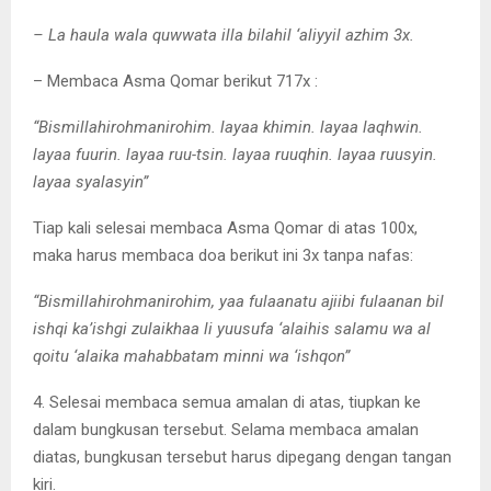
– La haula wala quwwata illa bilahil ‘aliyyil azhim 3x.
– Membaca Asma Qomar berikut 717x :
“Bismillahirohmanirohim. layaa khimin. layaa laqhwin.
layaa fuurin. layaa ruu-tsin. layaa ruuqhin. layaa ruusyin.
layaa syalasyin”
Tiap kali selesai membaca Asma Qomar di atas 100x,
maka harus membaca doa berikut ini 3x tanpa nafas:
“Bismillahirohmanirohim, yaa fulaanatu ajiibi fulaanan bil
ishqi ka’ishgi zulaikhaa li yuusufa ‘alaihis salamu wa al
qoitu ‘alaika mahabbatam minni wa ‘ishqon”
4. Selesai membaca semua amalan di atas, tiupkan ke
dalam bungkusan tersebut. Selama membaca amalan
diatas, bungkusan tersebut harus dipegang dengan tangan
kiri.