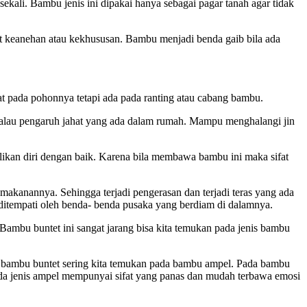
ekali. Bambu jenis ini dipakai hanya sebagai pagar tanah agar tidak
t keanehan atau kekhususan. Bambu menjadi benda gaib bila ada
t pada pohonnya tetapi ada pada ranting atau cabang bambu.
halau pengaruh jahat yang ada dalam rumah. Mampu menghalangi jin
ikan diri dengan baik. Karena bila membawa bambu ini maka sifat
makanannya. Sehingga terjadi pengerasan dan terjadi teras yang ada
 ditempati oleh benda- benda pusaka yang berdiam di dalamnya.
 Bambu buntet ini sangat jarang bisa kita temukan pada jenis bambu
 bambu buntet sering kita temukan pada bambu ampel. Pada bambu
ada jenis ampel mempunyai sifat yang panas dan mudah terbawa emosi