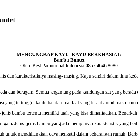
untet
MENGUNGKAP KAYU- KAYU BERKHASIAT:
Bambu Buntet
Oleh: Best Paranormal Indonesia 0857 4646 8080
enis dan karakteristiknya masing- masing. Kayu sendiri dalam ilmu ke
eda dan beragam. Semua tergantung pada kandungan zat yang berada d
asi yang tertinggi jika dilihat dari manfaat yang bisa diambil maka ba
jenis bambu tertentu memiliki tuah yang bisa dimanfaatkan. Benarkah
agam. Jenis- jenis bambu yang ada mempunyai karakteristik yang berb
uh untuk menghilangkan daya nengatif dalam pekarangan rumah. Berb