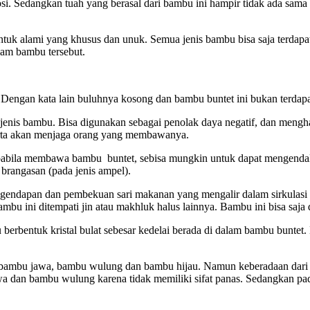
si. Sedangkan tuah yang berasal dari bambu ini hampir tidak ada sama s
uk alami yang khusus dan unuk. Semua jenis bambu bisa saja terdapa
lam bambu tersebut.
Dengan kata lain buluhnya kosong dan bambu buntet ini bukan terdapa
jenis bambu. Bisa digunakan sebagai penolak daya negatif, dan meng
erta akan menjaga orang yang membawanya.
Apabila membawa bambu buntet, sebisa mungkin untuk dapat mengendal
brangasan (pada jenis ampel).
engendapan dan pembekuan sari makanan yang mengalir dalam sirkulasi 
bu ini ditempati jin atau makhluk halus lainnya. Bambu ini bisa saja
berbentuk kristal bulat sebesar kedelai berada di dalam bambu buntet.
, bambu jawa, bambu wulung dan bambu hijau. Namun keberadaan dari
awa dan bambu wulung karena tidak memiliki sifat panas. Sedangkan p