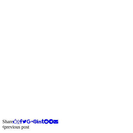
Share
0
previous post