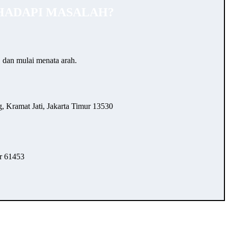
HADAPI MASALAH?
… dan mulai menata arah.
 Kramat Jati, Jakarta Timur 13530
r 61453