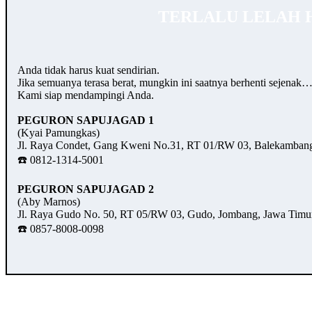
TERLALU LELAH 
Anda tidak harus kuat sendirian.
Jika semuanya terasa berat, mungkin ini saatnya berhenti sejenak
Kami siap mendampingi Anda.
PEGURON SAPUJAGAD 1
(Kyai Pamungkas)
Jl. Raya Condet, Gang Kweni No.31, RT 01/RW 03, Balekambang,
☎️ 0812-1314-5001
PEGURON SAPUJAGAD 2
(Aby Marnos)
Jl. Raya Gudo No. 50, RT 05/RW 03, Gudo, Jombang, Jawa Timu
☎️ 0857-8008-0098