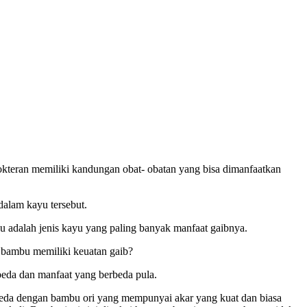
dokteran memiliki kandungan obat- obatan yang bisa dimanfaatkan
alam kayu tersebut.
mbu adalah jenis kayu yang paling banyak manfaat gaibnya.
 bambu memiliki keuatan gaib?
eda dan manfaat yang berbeda pula.
eda dengan bambu ori yang mempunyai akar yang kuat dan biasa