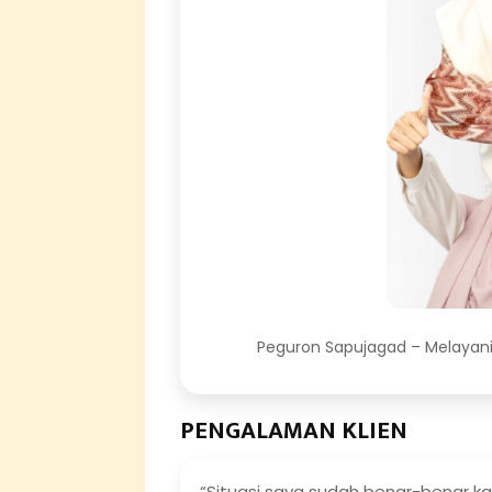
Peguron Sapujagad – Melayani
PENGALAMAN KLIEN
“Situasi saya sudah benar-benar ka