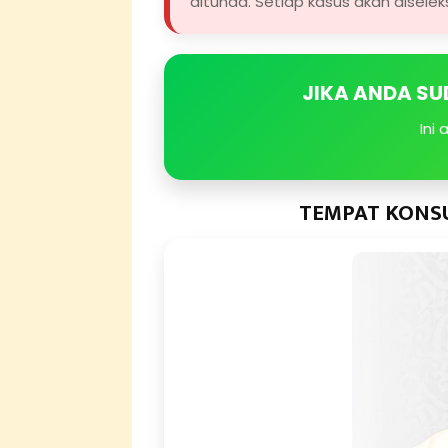
ditunda. Setiap kasus akan diselek
JIKA ANDA SUD
Ini 
TEMPAT KONSU