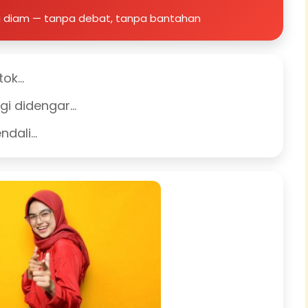
ng diam — tanpa debat, tanpa bantahan
tok…
agi didengar…
endali…