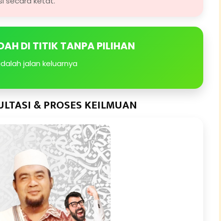
si secara ketat.
AH DI TITIK TANPA PILIHAN
adalah jalan keluarnya
LTASI & PROSES KEILMUAN