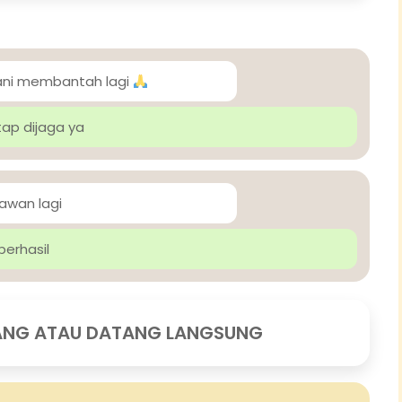
rani membantah lagi
tap dijaga ya
lawan lagi
berhasil
ANG ATAU DATANG LANGSUNG