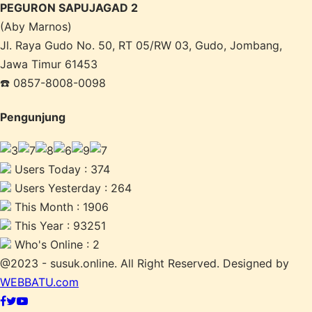
PEGURON SAPUJAGAD 2
(Aby Marnos)
Jl. Raya Gudo No. 50, RT 05/RW 03, Gudo, Jombang,
Jawa Timur 61453
☎️ 0857-8008-0098
Pengunjung
Users Today : 374
Users Yesterday : 264
This Month : 1906
This Year : 93251
Who's Online : 2
@2023 - susuk.online. All Right Reserved. Designed by
WEBBATU.com
Facebook
Twitter
Youtube