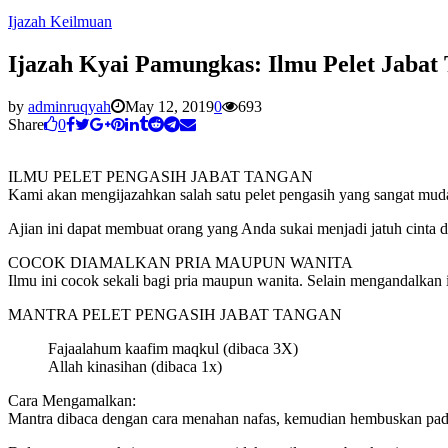
Ijazah Keilmuan
Ijazah Kyai Pamungkas: Ilmu Pelet Jabat
by
adminruqyah
May 12, 2019
0
693
Share
0
ILMU PELET PENGASIH JABAT TANGAN
Kami akan mengijazahkan salah satu pelet pengasih yang sangat mud
Ajian ini dapat membuat orang yang Anda sukai menjadi jatuh cinta de
COCOK DIAMALKAN PRIA MAUPUN WANITA
Ilmu ini cocok sekali bagi pria maupun wanita. Selain mengandalkan i
MANTRA PELET PENGASIH JABAT TANGAN
Fajaalahum kaafim maqkul (dibaca 3X)
Allah kinasihan (dibaca 1x)
Cara Mengamalkan:
Mantra dibaca dengan cara menahan nafas, kemudian hembuskan pada 