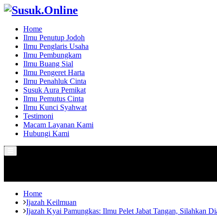
Home
Ilmu Penutup Jodoh
Ilmu Penglaris Usaha
Ilmu Pembungkam
Ilmu Buang Sial
Ilmu Pengeret Harta
Ilmu Penahluk Cinta
Susuk Aura Pemikat
Ilmu Pemutus Cinta
Ilmu Kunci Syahwat
Testimoni
Macam Layanan Kami
Hubungi Kami
Primary
Menu
Home
Ijazah Keilmuan
Ijazah Kyai Pamungkas: Ilmu Pelet Jabat Tangan, Silahkan D