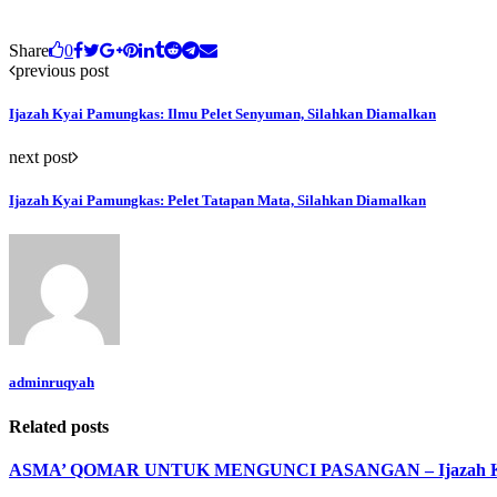
Share
0
previous post
Ijazah Kyai Pamungkas: Ilmu Pelet Senyuman, Silahkan Diamalkan
next post
Ijazah Kyai Pamungkas: Pelet Tatapan Mata, Silahkan Diamalkan
adminruqyah
Related posts
ASMA’ QOMAR UNTUK MENGUNCI PASANGAN – Ijazah Kei