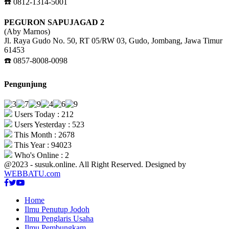
☎️ 0812-1314-5001
PEGURON SAPUJAGAD 2
(Aby Marnos)
Jl. Raya Gudo No. 50, RT 05/RW 03, Gudo, Jombang, Jawa Timur
61453
☎️ 0857-8008-0098
Pengunjung
Users Today : 212
Users Yesterday : 523
This Month : 2678
This Year : 94023
Who's Online : 2
@2023 - susuk.online. All Right Reserved. Designed by
WEBBATU.com
Facebook
Twitter
Youtube
Home
Ilmu Penutup Jodoh
Ilmu Penglaris Usaha
Ilmu Pembungkam