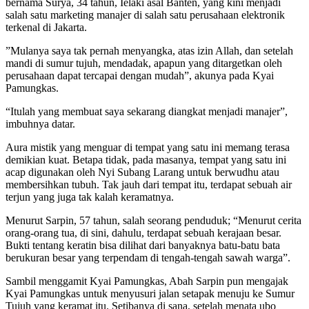
bernama Surya, 34 tahun, Ielaki asal Banten, yang kini menjadi
salah satu marketing manajer di salah satu perusahaan elektronik
terkenal di Jakarta.
”Mulanya saya tak pernah menyangka, atas izin Allah, dan setelah
mandi di sumur tujuh, mendadak, apapun yang ditargetkan oleh
perusahaan dapat tercapai dengan mudah”, akunya pada Kyai
Pamungkas.
“Itulah yang membuat saya sekarang diangkat menjadi manajer”,
imbuhnya datar.
Aura mistik yang menguar di tempat yang satu ini memang terasa
demikian kuat. Betapa tidak, pada masanya, tempat yang satu ini
acap digunakan oleh Nyi Subang Larang untuk berwudhu atau
membersihkan tubuh. Tak jauh dari tempat itu, terdapat sebuah air
terjun yang juga tak kalah keramatnya.
Menurut Sarpin, 57 tahun, salah seorang penduduk; “Menurut cerita
orang-orang tua, di sini, dahulu, terdapat sebuah kerajaan besar.
Bukti tentang keratin bisa dilihat dari banyaknya batu-batu bata
berukuran besar yang terpendam di tengah-tengah sawah warga”.
Sambil menggamit Kyai Pamungkas, Abah Sarpin pun mengajak
Kyai Pamungkas untuk menyusuri jalan setapak menuju ke Sumur
Tujuh yang keramat itu. Setibanya di sana, setelah menata ubo