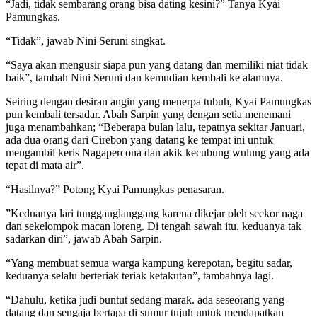
“Jadi, tidak sembarang orang bisa dating kesini?” Tanya Kyai
Pamungkas.
“Tidak”, jawab Nini Seruni singkat.
“Saya akan mengusir siapa pun yang datang dan memiliki niat tidak
baik”, tambah Nini Seruni dan kemudian kembali ke alamnya.
Seiring dengan desiran angin yang menerpa tubuh, Kyai Pamungkas
pun kembali tersadar. Abah Sarpin yang dengan setia menemani
juga menambahkan; “Beberapa bulan lalu, tepatnya sekitar Januari,
ada dua orang dari Cirebon yang datang ke tempat ini untuk
mengambil keris Nagapercona dan akik kecubung wulung yang ada
tepat di mata air”.
“Hasilnya?” Potong Kyai Pamungkas penasaran.
”Keduanya lari tungganglanggang karena dikejar oleh seekor naga
dan sekelompok macan loreng. Di tengah sawah itu. keduanya tak
sadarkan diri”, jawab Abah Sarpin.
“Yang membuat semua warga kampung kerepotan, begitu sadar,
keduanya selalu berteriak teriak ketakutan”, tambahnya lagi.
“Dahulu, ketika judi buntut sedang marak. ada seseorang yang
datang dan sengaja bertapa di sumur tujuh untuk mendapatkan