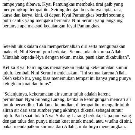
rampe yang dibawa, Kyai Pamungkas membuka tirai gaib yang
menyungkupi tempat itu. Seiring dengan bersatunya cipta, rasa,
karsa dan karya, kini, di depan Kyai Pamungkas berdiri seorang
putri cantik yang mengaku bernama Nini Seruni yang langsung
bertanya apa maksud kedatangan Kyai Pamungkas.
Setelah uluk salam dan memperkenalkan diri serta mengutarakan
maksud, Nini Seruni pun berkata; “Semua adalah karena Allah.
Mintalah kepada-Nya dengan tekun, maka, pasti akan dikabulkan”.
Ketika Kyai Pamungkas menanyakan tentang kekeramatan sumur
tujuh, kembali Nini Seruni menjelaskan; “Ini semua karena Allah.
Oleh sebab itu, yang bisa menemukan tempat ini hanya yang punya
keinginan kuat dan tulus”.
“Selanjutnya, kekeramatan air sumur tujuh adalah karena
permintaan Nyai Subang Larang, ketika ia kebingungan mencari air
untuk berwudhu. Tak lama kemudian, di tempat itu, mengalir tujuh
aliran air dari satu sumber yang akhirnya dikenal sebagai sumur
tujuh. Pada saat itulah Nyai Subang Larang berkata; siapa pun yang
dengan tulus dan punya niatan kuat untuk mandi atau wudhu di sini,
bakal mendapatkan karunia dari Allah”, imbuhnya menerangkan.