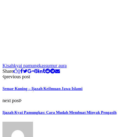
Kisah
kyai pamungkas
sumur aura
Share
0
previous post
Semar Kuning – Ijazah Keilmuan Jawa Islami
next post
Ijazah Kyai Pamungkas: Cara Mudah Membuat Minyak Pengasih