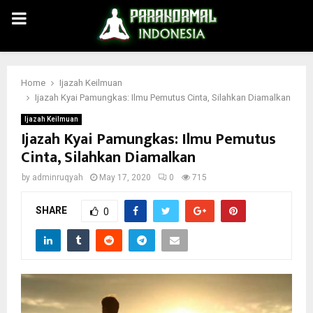
PRIMARY
MENU
Home
Ijazah Keilmuan
Ijazah Kyai Pamungkas: Ilmu Pemutus Cinta, Silahkan Diamalkan
Ijazah Keilmuan
Ijazah Kyai Pamungkas: Ilmu Pemutus
Cinta, Silahkan Diamalkan
by
adminruqyah
May 17, 2020
0
715
SHARE
0