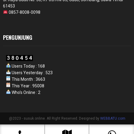
61453
0857-8008-0098
PENGUNJUNG
Users Today : 168
Users Yesterday : 523
This Month : 3663
This Year : 95008
Who's Online : 2
@2023 - susuk.online. All Right Reserved. Designed by
WEBBATU.com