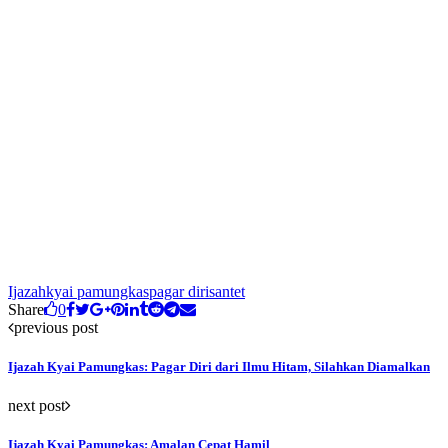
Ijazah
kyai pamungkas
pagar diri
santet
Share
0
previous post
Ijazah Kyai Pamungkas: Pagar Diri dari Ilmu Hitam, Silahkan Diamalkan
next post
Ijazah Kyai Pamungkas: Amalan Cepat Hamil