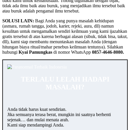
bakti kami untuk kemanusiaan. Tolong digunakan dengan bijak,
tidak ada ilmu baik atau buruk, yang menjadikan ilmu tersebut baik
atau buruk adalah pengamal ilmu tersebut.
SOLUSI LAIN:
Bagi Anda yang punya masalah kehidupan
(asmara, rumah tangga, jodoh, karier, rejeki, aura, dll) namun
kesulitan untuk mengamalkan sendiri keilmuan yang kami ijazahkan
gratis tersebut di atas karena berbagai alasan (sibuk, tidak bisa, takut,
dll), kami siap membantu menuntaskan masalah Anda (dengan
hitungan biaya ritual/mahar penebus keilmuan tentunya). Silahkan
hubungi
Kyai Pamungkas
di nomor WhatsApp
0857-4646-8080.
TERLALU LELAH HADAPI
MASALAH?
Anda tidak harus kuat sendirian.
Jika semuanya terasa berat, mungkin ini saatnya berhenti
sejenak… dan mulai menata arah.
Kami siap mendampingi Anda.