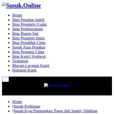
Home
Ilmu Penutup Jodoh
Ilmu Penglaris Usaha
Ilmu Pembungkam
Ilmu Buang Sial
Ilmu Pengeret Harta
Ilmu Penahluk Cinta
Susuk Aura Pemikat
Ilmu Pemutus Cinta
Ilmu Kunci Syahwat
Testimoni
Macam Layanan Kami
Hubungi Kami
Primary
Menu
Home
Ijazah Keilmuan
Ijazah Kyai Pamungkas: Pagar dari Santet, Silahkan