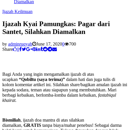
Diamalkan
Ijazah Keilmuan
Ijazah Kyai Pamungkas: Pagar dari
Santet, Silahkan Diamalkan
by
adminruqyah
June 17, 2020
0
700
Share
0
Bagi Anda yang ingin mengamalkan ijazah di atas
ucapkan
“Qobiltu (saya terima)”
dalam hati dan juga tulis di
kolom komentar artikel ini. Silahkan share/bagikan amalan ijazah ini
kepada sodara, teman atau siapapun yang membutuhkan. Mari
berbagi kebaikan, berlomba-lomba dalam kebaikan,
fastabiqul
khairat.
Bismillah
, ijazah doa mantra di atas silahkan
diamalkan,
GRATIS
tanpa biaya/mahar penebus! Sebagai darma