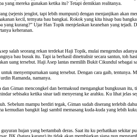
 yang mereka gunakan ketika itu? Tetapi demikian realitanya.
 (sejenis jenglot, tapi lebih mumpuni) dengan menjanjikan akan meme
akanan kecil, ternyata bau bangkai. Rokok yang kita hisap bau bangk
, apa yang kurang?” Ujar Han Topik menjelaskan keanehan yang tejadi.
rtanya keheranan.
 Asep salah seorang rekan terdekat Haji Topik, mulai mengendus adany
gnya bau busuk itu. Tapi ia berhasil dinetralisir secara santun, toh ha
an uang tersebut. Haji Asep lantas memilih Bukit Cikundul sebagai s
untuk menyempurnakan uang tersebut. Dengan cara gaib, tentunya. Maka
 Nurdin Ramanda, namanya.
an Giman mencongkel dan bermaksud mengangkat bungkusan itu, tiba-t
ndar sebisaku ketika sinar tadi menyerang ke arahku. Ku lihat jelas s
tuh. Sebelum mampu berdiri tegak, Giman sudah diserang terlebih dah
 lama kemudian bangkit Iagi sambil memasang kuda-kuda yang lebih kuk
 guyuran hujan yang bertambah deras. Saat itu ku perhatikan sekitar p
t besar. BK (batara karang) itu tidak akan membiarkan siapa pun meng