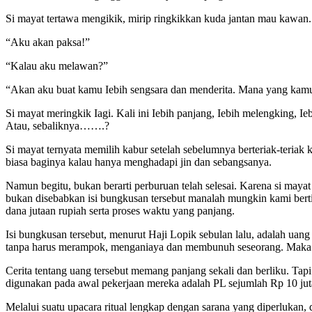
Si mayat tertawa mengikik, mirip ringkikkan kuda jantan mau kawan.
“Aku akan paksa!”
“Kalau aku melawan?”
“Akan aku buat kamu Iebih sengsara dan menderita. Mana yang kamu
Si mayat meringkik Iagi. Kali ini Iebih panjang, Iebih melengking, 
Atau, sebaliknya…….?
Si mayat ternyata memilih kabur setelah sebelumnya berteriak-teria
biasa baginya kalau hanya menghadapi jin dan sebangsanya.
Namun begitu, bukan berarti perburuan telah selesai. Karena si mayat
bukan disebabkan isi bungkusan tersebut manalah mungkin kami berti
dana jutaan rupiah serta proses waktu yang panjang.
Isi bungkusan tersebut, menurut Haji Lopik sebulan lalu, adalah uang
tanpa harus merampok, menganiaya dan membunuh seseorang. Maka ku k
Cerita tentang uang tersebut memang panjang sekali dan berliku. Tapi
digunakan pada awal pekerjaan mereka adalah PL sejumlah Rp 10 juta.
Melalui suatu upacara ritual lengkap dengan sarana yang diperlukan,