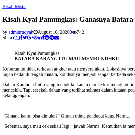
Kisah Mistis
Kisah Kyai Pamungkas: Ganasnya Batara
by
adminruqyah
August 10, 2020
0
742
Share
0
Kisah Kyai Pamungkas:
BATARA KARANG ITU MAU MEMBUNUHKU
Kuburan itu tidak terkesan angker atau menyeramkan. Lokasinya berad
hujan badai di tengah malam, kondisinya menjadi sangat berbeda sekal
Dahan Kamboja Putih yang meliuk ke kanan dan ke kiri mengikuti ira
mencekik. Tapi sesekali dahan yang terlihat selintas dalam kilatan 
kelanggengan.
“Gimana kang, bisa dimulai?” Giman minta pendapat kang Narma.
“Sebentar, saya mau cek sekali Iagi,” jawab Narma. Kemudian ia m