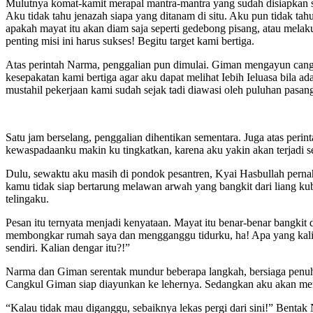
Mulutnya komat-kamit merapal mantra-mantra yang sudah disiapkan 
Aku tidak tahu jenazah siapa yang ditanam di situ. Aku pun tidak tah
apakah mayat itu akan diam saja seperti gedebong pisang, atau melaku
penting misi ini harus sukses! Begitu target kami bertiga.
Atas perintah Narma, penggalian pun dimulai. Giman mengayun cangk
kesepakatan kami bertiga agar aku dapat melihat Iebih Ieluasa bila 
mustahil pekerjaan kami sudah sejak tadi diawasi oleh puluhan pasan
Satu jam berselang, penggalian dihentikan sementara. Juga atas perint
kewaspadaanku makin ku tingkatkan, karena aku yakin akan terjadi s
Dulu, sewaktu aku masih di pondok pesantren, Kyai Hasbullah perna
kamu tidak siap bertarung melawan arwah yang bangkit dari liang kubu
telingaku.
Pesan itu ternyata menjadi kenyataan. Mayat itu benar-benar bangkit 
membongkar rumah saya dan mengganggu tidurku, ha! Apa yang kalian 
sendiri. Kalian dengar itu?!”
Narma dan Giman serentak mundur beberapa langkah, bersiaga penuh
Cangkul Giman siap diayunkan ke lehernya. Sedangkan aku akan m
“Kalau tidak mau diganggu, sebaiknya lekas pergi dari sini!” Benta