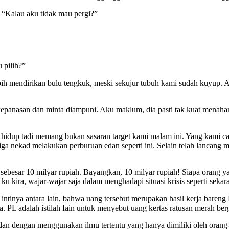
 “Kalau aku tidak mau pergi?”
 pilih?”
Iebih mendirikan bulu tengkuk, meski sekujur tubuh kami sudah kuyup. 
k kepanasan dan minta diampuni. Aku maklum, dia pasti tak kuat menah
 hidup tadi memang bukan sasaran target kami malam ini. Yang kami car
ga nekad melakukan perburuan edan seperti ini. Selain telah lancang m
 sebesar 10 milyar rupiah. Bayangkan, 10 milyar rupiah! Siapa orang ya
ira, wajar-wajar saja dalam menghadapi situasi krisis seperti sekar
 intinya antara lain, bahwa uang tersebut merupakan hasil kerja baren
 PL adalah istilah Iain untuk menyebut uang kertas ratusan merah ber
 dan dengan menggunakan ilmu tertentu yang hanya dimiliki oleh orang-