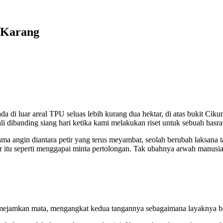
 Karang
a di luar areal TPU seluas lebih kurang dua hektar, di atas bukit Cik
i dibanding siang hari ketika kami melakukan riset untuk sebuah hasra
ma angin diantara petir yang terus meyambar, seolah berubah laksana
petir itu seperti menggapai minta pertolongan. Tak ubahnya arwah manu
emejamkan mata, mengangkat kedua tangannya sebagaimana layaknya b