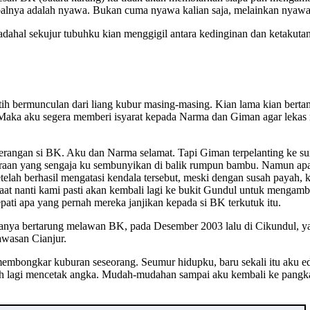
alnya adalah nyawa. Bukan cuma nyawa kalian saja, melainkan nyawa an
adahal sekujur tubuhku kian menggigil antara kedinginan dan ketakutan
utih bermunculan dari liang kubur masing-masing. Kian lama kian ber
 Maka aku segera memberi isyarat kepada Narma dan Giman agar leka
 serangan si BK. Aku dan Narma selamat. Tapi Giman terpelanting ke 
araan yang sengaja ku sembunyikan di balik rumpun bambu. Namun apa y
 Setelah berhasil mengatasi kendala tersebut, meski dengan susah pay
saat nanti kami pasti akan kembali lagi ke bukit Gundul untuk mengambi
ati apa yang pernah mereka janjikan kepada si BK terkutuk itu.
ukanya bertarung melawan BK, pada Desember 2003 lalu di Cikundul, y
awasan Cianjur.
 membongkar kuburan seseorang. Seumur hidupku, baru sekali itu aku
rnah lagi mencetak angka. Mudah-mudahan sampai aku kembali ke pang