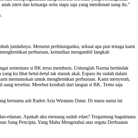
ak isteri dan keluarga serta siapa saja yang menikmati uang itu.”
.
tambah jumlahnya. Menurut perhitunganku, sekuat apa pun tenaga kami
s menghentikan perburuan, kemudian mengambil Iangkah
sungai sementara si BK terus memburu. Untunglah Narma bertindak
ang ku lihat betul-betul tak masuk akal, Espass itu sudah dalam
ah, kami memutuskan untuk menghentikan perburuan. Kami menyerah,
l uang tersebut. Merebut kembali dari tangan si BK. Tentu saja
ang bernama asli Raden Aria Wiratanu Datar. Di mana nama ini
 edan-edanan. Apakah aku memang sudah edan? Tergantung bagaimana
kaun Sang Pencipta, Yang Maha Mengetahui atas segata Derbuatan