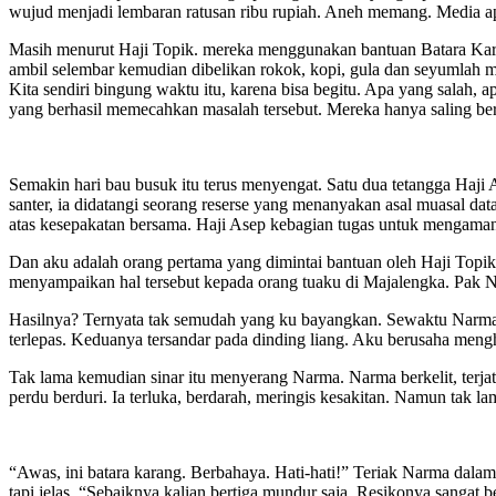
wujud menjadi lembaran ratusan ribu rupiah. Aneh memang. Media apa
Masih menurut Haji Topik. mereka menggunakan bantuan Batara Karang
ambil selembar kemudian dibelikan rokok, kopi, gula dan seyumlah m
Kita sendiri bingung waktu itu, karena bisa begitu. Apa yang salah
yang berhasil memecahkan masalah tersebut. Mereka hanya saling be
Semakin hari bau busuk itu terus menyengat. Satu dua tetangga Haji
santer, ia didatangi seorang reserse yang menanyakan asal muasal datan
atas kesepakatan bersama. Haji Asep kebagian tugas untuk mengamank
Dan aku adalah orang pertama yang dimintai bantuan oleh Haji Topik 
menyampaikan hal tersebut kepada orang tuaku di Majalengka. Pak
Hasilnya? Ternyata tak semudah yang ku bayangkan. Sewaktu Narma d
terlepas. Keduanya tersandar pada dinding liang. Aku berusaha menghi
Tak lama kemudian sinar itu menyerang Narma. Narma berkelit, terja
perdu berduri. Ia terluka, berdarah, meringis kesakitan. Namun tak
“Awas, ini batara karang. Berbahaya. Hati-hati!” Teriak Narma dalam
tapi jelas. “Sebaiknya kalian bertiga mundur saja. Resikonya sanga