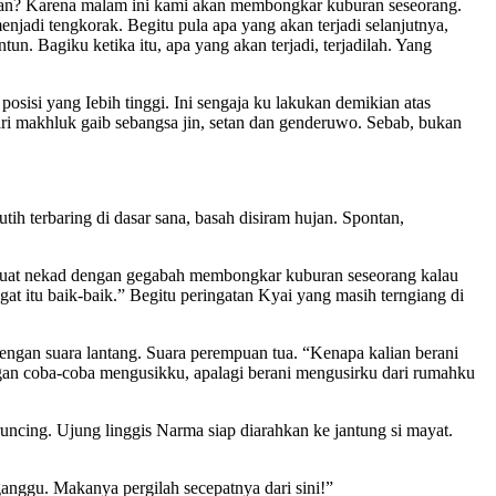
dan? Karena malam ini kami akan membongkar kuburan seseorang.
njadi tengkorak. Begitu pula apa yang akan terjadi selanjutnya,
n. Bagiku ketika itu, apa yang akan terjadi, terjadilah. Yang
isi yang Iebih tinggi. Ini sengaja ku lakukan demikian atas
dari makhluk gaib sebangsa jin, setan dan genderuwo. Sebab, bukan
tih terbaring di dasar sana, basah disiram hujan. Spontan,
erbuat nekad dengan gegabah membongkar kuburan seseorang kalau
at itu baik-baik.” Begitu peringatan Kyai yang masih terngiang di
 dengan suara lantang. Suara perempuan tua. “Kenapa kalian berani
ngan coba-coba mengusikku, apalagi berani mengusirku dari rumahku
cing. Ujung linggis Narma siap diarahkan ke jantung si mayat.
anggu. Makanya pergilah secepatnya dari sini!”