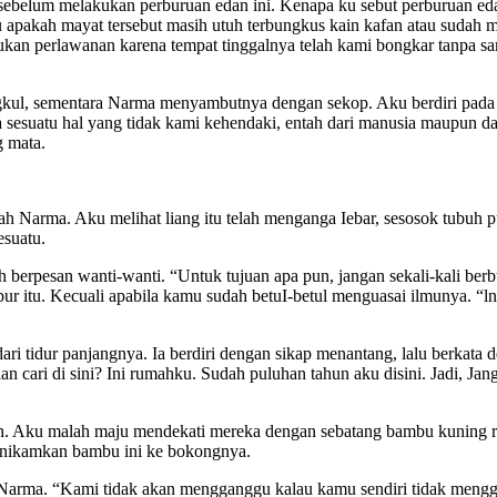
sebelum melakukan perburuan edan ini. Kenapa ku sebut perburuan e
u apakah mayat tersebut masih utuh terbungkus kain kafan atau sudah me
kan perlawanan karena tempat tinggalnya telah kami bongkar tanpa santu
ul, sementara Narma menyambutnya dengan sekop. Aku berdiri pada pos
ada sesuatu hal yang tidak kami kehendaki, entah dari manusia maupun 
g mata.
ah Narma. Aku melihat liang itu telah menganga Iebar, sesosok tubuh pu
esuatu.
h berpesan wanti-wanti. “Untuk tujuan apa pun, jangan sekali-kali b
r itu. Kecuali apabila kamu sudah betuI-betul menguasai ilmunya. “lng
dari tidur panjangnya. Ia berdiri dengan sikap menantang, lalu berkata
cari di sini? Ini rumahku. Sudah puluhan tahun aku disini. Jadi, Ja
. Aku malah maju mendekati mereka dengan sebatang bambu kuning run
enikamkan bambu ini ke bokongnya.
k Narma. “Kami tidak akan mengganggu kalau kamu sendiri tidak mengg