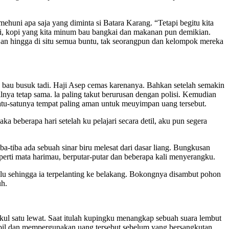
huni apa saja yang diminta si Batara Karang. “Tetapi begitu kita
ai, kopi yang kita minum bau bangkai dan makanan pun demikian.
 Dan hingga di situ semua buntu, tak seorangpun dan kelompok mereka
a bau busuk tadi. Haji Asep cemas karenanya. Bahkan setelah semakin
silnya tetap sama. la paling takut berurusan dengan polisi. Kemudian
atu-satunya tempat paling aman untuk meuyimpan uang tersebut.
 beberapa hari setelah ku pelajari secara detil, aku pun segera
iba ada sebuah sinar biru melesat dari dasar liang. Bungkusan
eperti mata harimau, berputar-putar dan beberapa kali menyerangku.
ulu sehingga ia terpelanting ke belakang. Bokongnya disambut pohon
uh.
ukul satu lewat. Saat itulah kupingku menangkap sebuah suara lembut
ambil dan mempergunakan uang tersebut sebelum yang bersangkutan