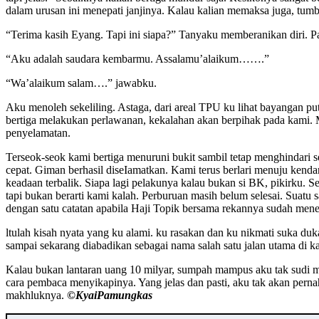
dalam urusan ini menepati janjinya. Kalau kalian memaksa juga, tumb
“Terima kasih Eyang. Tapi ini siapa?” Tanyaku memberanikan diri. P
“Aku adalah saudara kembarmu. Assalamu’alaikum…….”
“Wa’alaikum salam….” jawabku.
Aku menoleh sekeliling. Astaga, dari areal TPU ku lihat bayangan p
bertiga melakukan perlawanan, kekalahan akan berpihak pada kami.
penyelamatan.
Terseok-seok kami bertiga menuruni bukit sambil tetap menghindari
cepat. Giman berhasil diseIamatkan. Kami terus berlari menuju kend
keadaan terbalik. Siapa lagi pelakunya kalau bukan si BK, pikirku.
tapi bukan berarti kami kalah. Perburuan masih belum selesai. Suatu 
dengan satu catatan apabila Haji Topik bersama rekannya sudah menep
ltulah kisah nyata yang ku alami. ku rasakan dan ku nikmati suka d
sampai sekarang diabadikan sebagai nama salah satu jalan utama di k
Kalau bukan lantaran uang 10 milyar, sumpah mampus aku tak sudi
cara pembaca menyikapinya. Yang jelas dan pasti, aku tak akan pe
makhluknya.
©️KyaiPamungkas