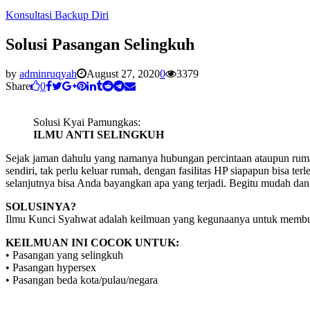
Konsultasi Backup Diri
Solusi Pasangan Selingkuh
by
adminruqyah
August 27, 2020
0
3379
Share
0
Solusi Kyai Pamungkas:
ILMU ANTI SELINGKUH
Sejak jaman dahulu yang namanya hubungan percintaan ataupun rumahta
sendiri, tak perlu keluar rumah, dengan fasilitas HP siapapun bisa ter
selanjutnya bisa Anda bayangkan apa yang terjadi. Begitu mudah dan 
SOLUSINYA?
Ilmu Kunci Syahwat adalah keilmuan yang kegunaanya untuk membuat 
KEILMUAN INI COCOK UNTUK:
• Pasangan yang selingkuh
• Pasangan hypersex
• Pasangan beda kota/pulau/negara