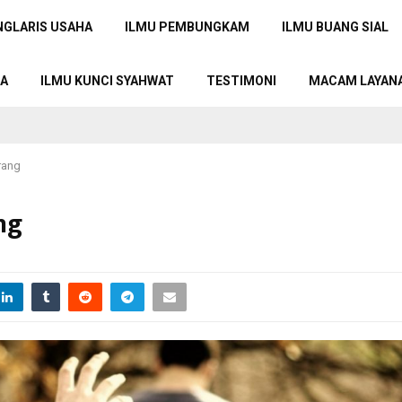
NGLARIS USAHA
ILMU PEMBUNGKAM
ILMU BUANG SIAL
TA
ILMU KUNCI SYAHWAT
TESTIMONI
MACAM LAYAN
rang
ng