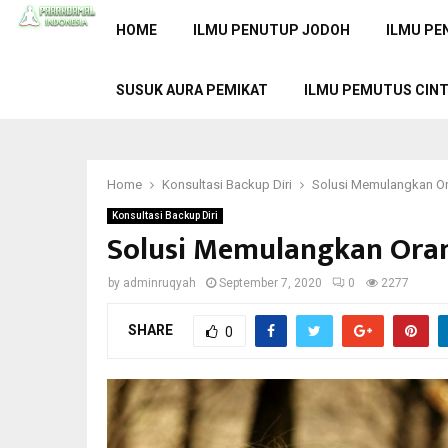
HOME
ILMU PENUTUP JODOH
ILMU PE
SUSUK AURA PEMIKAT
ILMU PEMUTUS CIN
Home
Konsultasi Backup Diri
Solusi Memulangkan O
Konsultasi Backup Diri
Solusi Memulangkan Ora
by
adminruqyah
September 7, 2020
0
2277
SHARE
0