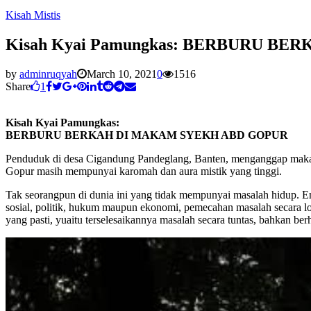
Kisah Mistis
Kisah Kyai Pamungkas: BERBURU B
by
adminruqyah
March 10, 2021
0
1516
Share
1
Kisah Kyai Pamungkas:
BERBURU BERKAH DI MAKAM SYEKH ABD GOPUR
Penduduk di desa Cigandung Pandeglang, Banten, menganggap maka
Gopur masih mempunyai karomah dan aura mistik yang tinggi.
Tak seorangpun di dunia ini yang tidak mempunyai masalah hidup. Ent
sosial, politik, hukum maupun ekonomi, pemecahan masalah secara l
yang pasti, yuaitu terselesaikannya masalah secara tuntas, bahkan b