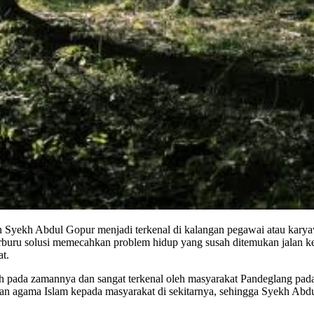
en Syekh Abdul Gopur menjadi terkenal di kalangan pegawai atau karya
i berburu solusi memecahkan problem hidup yang susah ditemukan jalan
t.
wih pada zamannya dan sangat terkenal oleh masyarakat Pandeglang 
n agama Islam kepada masyarakat di sekitarnya, sehingga Syekh Abdu