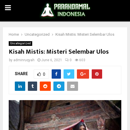
PRIMARY
MENU
Home
Uncategorized
Kisah Mistis: Misteri Selembar Ulos
Uncategorized
Kisah Mistis: Misteri Selembar Ulos
by
adminruqyah
June 6, 2021
0
603
SHARE
0