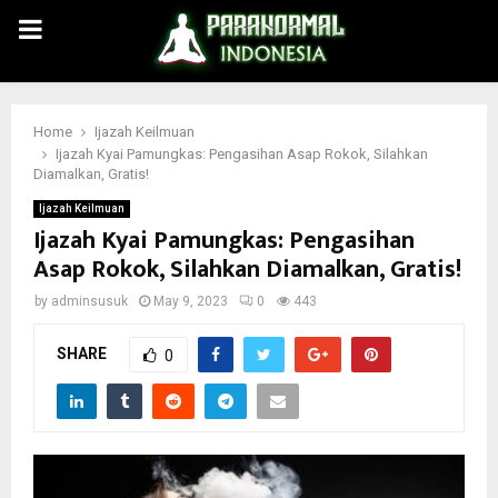
PRIMARY
MENU
Home
Ijazah Keilmuan
Ijazah Kyai Pamungkas: Pengasihan Asap Rokok, Silahkan
Diamalkan, Gratis!
Ijazah Keilmuan
Ijazah Kyai Pamungkas: Pengasihan
Asap Rokok, Silahkan Diamalkan, Gratis!
by
adminsusuk
May 9, 2023
0
443
SHARE
0