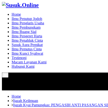
Home
Ilmu Penutup Jodoh
Ilmu Penglaris Usaha
Ilmu Pembungkam
Ilmu Buang Sial
Ilmu Pengeret Harta
Ilmu Penahluk Cinta
Susuk Aura Pemikat
Ilmu Pemutus Cinta
Ilmu Kunci Syahwat
Testimoni
Macam Layanan Kami
Hubungi Kami
Primary
Menu
Home
Ijazah Keilmuan
Ijazah Kyai Pamungkas: PENGASIH ANTI PASANGAN SELI