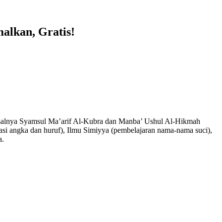
lkan, Gratis!
 misalnya Syamsul Ma’arif Al-Kubra dan Manba’ Ushul Al-Hikmah
asi angka dan huruf), Ilmu Simiyya (pembelajaran nama-nama suci),
a.