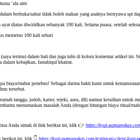
usna ‘ala aini
dalam berbuka/sahur tidak boleh makan yang asalnya bernyawa spt daging
ayat diatas diwiridkan sebanyak 100 kali. Selama puasa, setelah selesai
rus memerus 100 kali sehari
aya terima) dalam hati dan juga tulis di kolom komentar artikel ini. S
alam kebajikan, fastabiqul khairat.
anpa biaya/mahar penebus! Sebagai darma bakti kami untuk kemanusiaan.
lmu tersebut.
 tangga, jodoh, karier, rejeki, aura, dll) namun kesulitan untuk men
iap membantu menuntaskan masalah Anda (dengan hitungan biaya ritual/
sa Anda simak di link berikut ini, klik 👉
https://kyai-pamungkas.c
berikut ini, klik 👇
https://kyai-pamungkas.com/testimoni-client-kyai