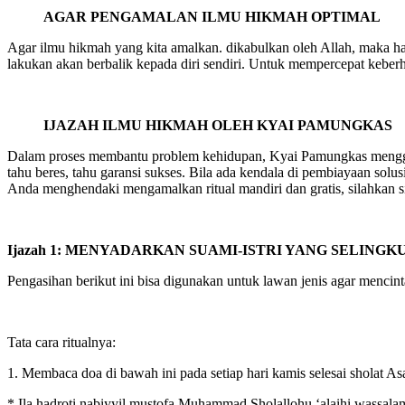
AGAR PENGAMALAN ILMU HIKMAH OPTIMAL
Agar ilmu hikmah yang kita amalkan. dikabulkan oleh Allah, maka har
lakukan akan berbalik kepada diri sendiri. Untuk mempercepat keberh
IJAZAH ILMU HIKMAH OLEH KYAI PAMUNGKAS
Dalam proses membantu problem kehidupan, Kyai Pamungkas menggunak
tahu beres, tahu garansi sukses. Bila ada kendala di pembiayaan solu
Anda menghendaki mengamalkan ritual mandiri dan gratis, silahkan si
Ijazah 1: MENYADARKAN SUAMI-ISTRI YANG SELINGK
Pengasihan berikut ini bisa digunakan untuk lawan jenis agar mencinta
Tata cara ritualnya:
1. Membaca doa di bawah ini pada setiap hari kamis selesai sholat Asar
* Ila hadroti nabiyyil mustofa Muhammad Sholallohu ‘alaihi wassalam