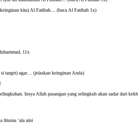
 keinginan kita) Al Fatihah… (baca Al Fatihah 1x)
 Muhammad, 11x
i target) agar… (jelaskan keinginan Anda)
H
elingkuhan. Insya Allah pasangan yang selingkuh akan sadar dari kekhi
litusna ‘ala aini