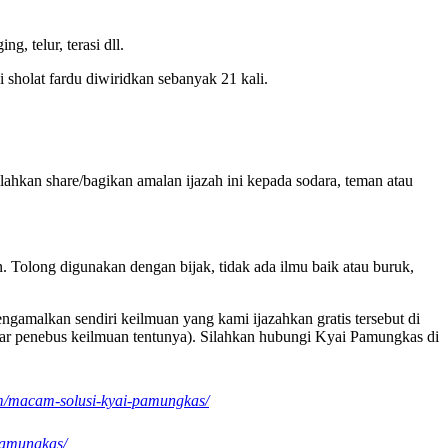
, telur, terasi dll.
 sholat fardu diwiridkan sebanyak 21 kali.
ilahkan share/bagikan amalan ijazah ini kepada sodara, teman atau
 Tolong digunakan dengan bijak, tidak ada ilmu baik atau buruk,
gamalkan sendiri keilmuan yang kami ijazahkan gratis tersebut di
mahar penebus keilmuan tentunya). Silahkan hubungi Kyai Pamungkas di
om/macam-solusi-kyai-pamungkas/
-pamungkas/