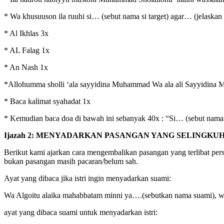
* Wa khusuuson ila ruuhi si… (sebut nama si target) agar… (jelaskan
* Al Ikhlas 3x
* AL Falag 1x
* An Nash 1x
*Allohumma sholli ‘ala sayyidina Muhammad Wa ala ali Sayyidina
* Baca kalimat syahadat 1x
* Kemudian baca doa di bawah ini sebanyak 40x : “Si… (sebut nama s
Ijazah 2: MENYADARKAN PASANGAN YANG SELINGKU
Berikut kami ajarkan cara mengembalikan pasangan yang terlibat pers
bukan pasangan masih pacaran/belum sah.
Ayat yang dibaca jika istri ingin menyadarkan suami:
Wa Algoitu alaika mahabbatam minni ya….(sebutkan nama suami), wa 
ayat yang dibaca suami untuk menyadarkan istri: