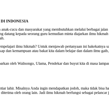
DI INDONESIA
 anak-cucu dan masyarakat yang membutuhkan melalui berbagai jalan
yang datang kepada seorang guru kemudian minta diajarkan ilmu hikmah
ah.
empelajari ilmu hikmah? Untuk menjawab pertanyaan ini hakekatnya sa
ngkap dan kemampuan atau bakat kita dalam belajar dan dalam ilmu gai
barkan oleh Walisongo, Ulama, Pendekar dan buyut kita di masa lampa
ikhtiar lahir. Misalnya Anda ingin mendapatkan jodoh, maka tidak bis
ah diterima oleh orang lain. Jadi ilmu hikmah berfungsi sebagai pelanca