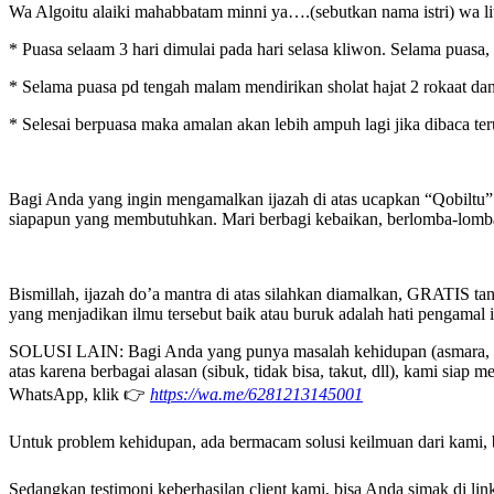
Wa Algoitu alaiki mahabbatam minni ya….(sebutkan nama istri) wa lit
* Puasa selaam 3 hari dimulai pada hari selasa kliwon. Selama puasa, 
* Selama puasa pd tengah malam mendirikan sholat hajat 2 rokaat dan 
* Selesai berpuasa maka amalan akan lebih ampuh lagi jika dibaca te
Bagi Anda yang ingin mengamalkan ijazah di atas ucapkan “Qobiltu” (s
siapapun yang membutuhkan. Mari berbagi kebaikan, berlomba-lomba d
Bismillah, ijazah do’a mantra di atas silahkan diamalkan, GRATIS t
yang menjadikan ilmu tersebut baik atau buruk adalah hati pengamal i
SOLUSI LAIN: Bagi Anda yang punya masalah kehidupan (asmara, rumah
atas karena berbagai alasan (sibuk, tidak bisa, takut, dll), kami s
WhatsApp, klik 👉
https://wa.me/6281213145001
Untuk problem kehidupan, ada bermacam solusi keilmuan dari kami, bi
Sedangkan testimoni keberhasilan client kami, bisa Anda simak di link 