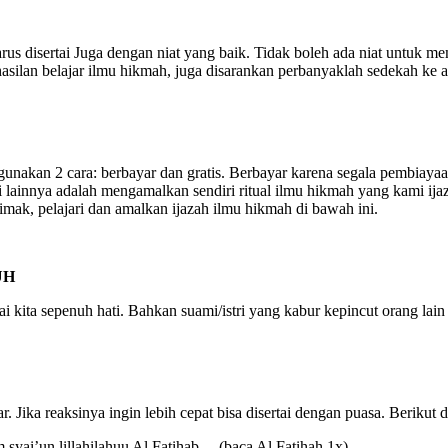
us disertai Juga dengan niat yang baik. Tidak boleh ada niat untuk m
asilan belajar ilmu hikmah, juga disarankan perbanyaklah sedekah ke a
an 2 cara: berbayar dan gratis. Berbayar karena segala pembiayaan a
si lainnya adalah mengamalkan sendiri ritual ilmu hikmah yang kami ija
mak, pelajari dan amalkan ijazah ilmu hikmah di bawah ini.
UH
i kita sepenuh hati. Bahkan suami/istri yang kabur kepincut orang lain
. Jika reaksinya ingin lebih cepat bisa disertai dengan puasa. Berikut 
 syai’un lillahilahuu Al Fatihab… (baca Al Fatihah 1x)