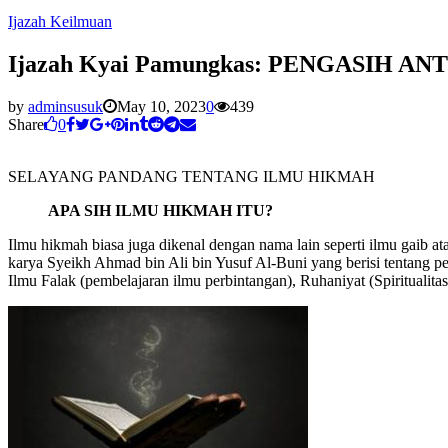
Ijazah Keilmuan
Ijazah Kyai Pamungkas: PENGASIH ANT
by
adminsusuk
May 10, 2023
0
439
Share
0
SELAYANG PANDANG TENTANG ILMU HIKMAH
APA SIH ILMU HIKMAH ITU?
Ilmu hikmah biasa juga dikenal dengan nama lain seperti ilmu gaib 
karya Syeikh Ahmad bin Ali bin Yusuf Al-Buni yang berisi tentang p
Ilmu Falak (pembelajaran ilmu perbintangan), Ruhaniyat (Spiritualitas