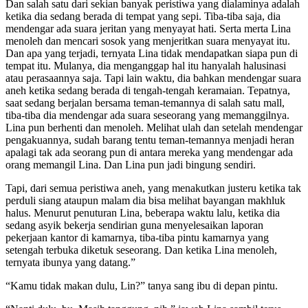
Dan salah satu dari sekian banyak peristiwa yang dialaminya adalah
ketika dia sedang berada di tempat yang sepi. Tiba-tiba saja, dia
mendengar ada suara jeritan yang menyayat hati. Serta merta Lina
menoleh dan mencari sosok yang menjeritkan suara menyayat itu.
Dan apa yang terjadi, ternyata Lina tidak mendapatkan siapa pun di
tempat itu. Mulanya, dia menganggap hal itu hanyalah halusinasi
atau perasaannya saja. Tapi lain waktu, dia bahkan mendengar suara
aneh ketika sedang berada di tengah-tengah keramaian. Tepatnya,
saat sedang berjalan bersama teman-temannya di salah satu mall,
tiba-tiba dia mendengar ada suara seseorang yang memanggilnya.
Lina pun berhenti dan menoleh. Melihat ulah dan setelah mendengar
pengakuannya, sudah barang tentu teman-temannya menjadi heran
apalagi tak ada seorang pun di antara mereka yang mendengar ada
orang memangil Lina. Dan Lina pun jadi bingung sendiri.
Tapi, dari semua peristiwa aneh, yang menakutkan justeru ketika tak
perduli siang ataupun malam dia bisa melihat bayangan makhluk
halus. Menurut penuturan Lina, beberapa waktu lalu, ketika dia
sedang asyik bekerja sendirian guna menyelesaikan laporan
pekerjaan kantor di kamarnya, tiba-tiba pintu kamarnya yang
setengah terbuka diketuk seseorang. Dan ketika Lina menoleh,
ternyata ibunya yang datang.”
“Kamu tidak makan dulu, Lin?” tanya sang ibu di depan pintu.