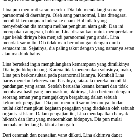
Lina pun menuruti saran mereka. Dia lalu mendatangi seorang
paranormal di daerahnya. Oleh sang paranormal, Lina ditengarai
memiliki kemampuan indera ke enam. Hal inilah yang
menyebabkan dia mampu melihat penghuni alam gaib, Dan ini
merupakan anugerah, bahkan, Lina disarankan untuk memperdalam
agar kelak dirinya bisa menjadi paranormal yang andal. Lina
menolak saran itu. Dia tidak mau berhubungan dengan dunia
semacam itu. Sejatinya, dia paling takut dengan yang namanya setan
atau makhluk halus.
Lina bertekad ingin menghilangkan kemampuan yang dimilikinya.
Dia ingin hidup tenang. Karena tidak menemukan solusinya, maka,
Lina pun berkonsultasi pada paranormal lainnya. Kembali Lina
harus menelan kekecewaan. Pasalnya, rata-rata mereka memiliki
pandangan yang sama. Setelah berusaha kesana kemari dan tidak
membawa hasil yang memuaskan, akhirnya, Lina bertemu dengan
seorang teman yang mengajaknya bergabung dalam sebuah
kelompok pengajian. Dia pun menuruti saran temannya itu dan
mulai aktif mengikuti kegiatan pengajian yang diadakan oleh sebuah
organisasi Islam. Dalam pengajian itu, Lina mendapatkan banyak
hikmah dan ilmu yang mencerahkan hidupnya. Dia pun mulai
memahami tentang hakikat alam gaib.
Dari ceramah dan pengajian yang diikuti, Lina akhirnya dapat