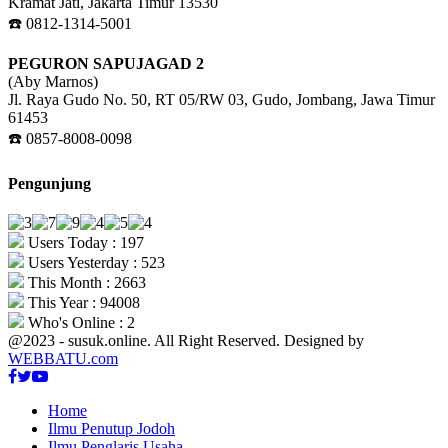
Kramat Jati, Jakarta Timur 13530
☎️ 0812-1314-5001
PEGURON SAPUJAGAD 2
(Aby Marnos)
Jl. Raya Gudo No. 50, RT 05/RW 03, Gudo, Jombang, Jawa Timur
61453
☎️ 0857-8008-0098
Pengunjung
Users Today : 197
Users Yesterday : 523
This Month : 2663
This Year : 94008
Who's Online : 2
@2023 - susuk.online. All Right Reserved. Designed by
WEBBATU.com
Facebook
Twitter
Youtube
Home
Ilmu Penutup Jodoh
Ilmu Penglaris Usaha