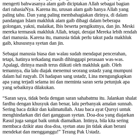
mengerti bahwasanya alam gaib diciptakan Allah sebagai bagian
dari rahasiaNya. Karena itu, urusan alam gaib hanya Allah yang
paling tahu. Dan yang paling membahagiakan dirinya, di dalam
pandangan Islam makhluk alam gaib dibagi dalam beberapa
golongan, yakni, malaikat, Ibis beserta pengikutnya, dan jin. Meski
mereka termasuk makhluk Allah, tetapi, derajat Mereka lebih rendah
dari manusia. Karena itu, manusia tidak perlu takut pada makhluk
gaib, khususnya syetan dan jin.
Sebagai manusia biasa dan walau sudah mendapat pencerahan,
tetapi, hatinya terkadang masih dihinggapi perasaan was-was.
Apalagi, dirinya masih terus diikuti oleh makhluk gaib. Oleh
temannya, dia lalu diajak menemui seorang ustadz yang mumpuni
dalam hal ruqyah. Di hadapan sang ustadz, Lina mengungkapkan
apa yang terjadi selama ini dan meminta saran serta petunjuk apa
yang sebaiknya dilakukan.
“Saran saya, tidak beda dengan saran sahabatmu itu. Jalankan shalat
fardhu dengan khusyuk dan benar, lalu perbanyak amalan sunnah.
Sering baca dzikir dan kalimatullah. Atau baca ayat Qursyi untuk
menghindarkan diri dari gangguan syetan. Doa-doa yang diajarkan
Rasul juga sangat baik untuk diamalkan. Intinya, bila kita sering
membaca dzikir atau doa-doa, syetan atau jin tidak akan berani
mendekat dan mengganggu!” Terang Pak Ustadz.