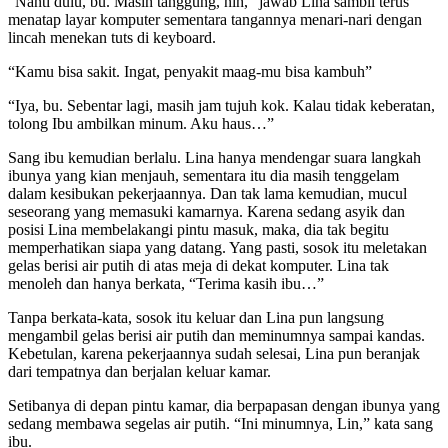
“Nanti dulu, bu. Masih tanggung, nih,” jawab Lina sambil terus
menatap layar komputer sementara tangannya menari-nari dengan
lincah menekan tuts di keyboard.
“Kamu bisa sakit. Ingat, penyakit maag-mu bisa kambuh”
“Iya, bu. Sebentar lagi, masih jam tujuh kok. Kalau tidak keberatan,
tolong Ibu ambilkan minum. Aku haus…”
Sang ibu kemudian berlalu. Lina hanya mendengar suara langkah
ibunya yang kian menjauh, sementara itu dia masih tenggelam
dalam kesibukan pekerjaannya. Dan tak lama kemudian, mucul
seseorang yang memasuki kamarnya. Karena sedang asyik dan
posisi Lina membelakangi pintu masuk, maka, dia tak begitu
memperhatikan siapa yang datang. Yang pasti, sosok itu meletakan
gelas berisi air putih di atas meja di dekat komputer. Lina tak
menoleh dan hanya berkata, “Terima kasih ibu…”
Tanpa berkata-kata, sosok itu keluar dan Lina pun langsung
mengambil gelas berisi air putih dan meminumnya sampai kandas.
Kebetulan, karena pekerjaannya sudah selesai, Lina pun beranjak
dari tempatnya dan berjalan keluar kamar.
Setibanya di depan pintu kamar, dia berpapasan dengan ibunya yang
sedang membawa segelas air putih. “Ini minumnya, Lin,” kata sang
ibu.