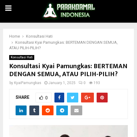
PRIMARY
MENU
Home
Konsultasi Hati
Konsultasi Kyai Pamungkas: BERTEMAN DENGAN SEMUA,
ATAU PILIH-PILIH?
Konsultasi Hati
Konsultasi Kyai Pamungkas: BERTEMAN
DENGAN SEMUA, ATAU PILIH-PILIH?
by
KyaiPamungkas
January 1, 2025
0
193
SHARE
0