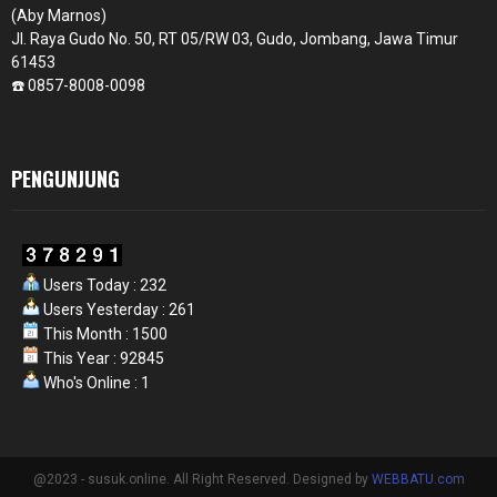
(Aby Marnos)
Jl. Raya Gudo No. 50, RT 05/RW 03, Gudo, Jombang, Jawa Timur
61453
☎️ 0857-8008-0098
PENGUNJUNG
Users Today : 232
Users Yesterday : 261
This Month : 1500
This Year : 92845
Who's Online : 1
@2023 - susuk.online. All Right Reserved. Designed by
WEBBATU.com