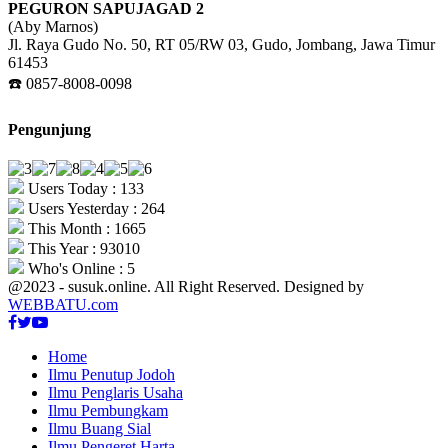
PEGURON SAPUJAGAD 2
(Aby Marnos)
Jl. Raya Gudo No. 50, RT 05/RW 03, Gudo, Jombang, Jawa Timur
61453
☎️ 0857-8008-0098
Pengunjung
Users Today : 133
Users Yesterday : 264
This Month : 1665
This Year : 93010
Who's Online : 5
@2023 - susuk.online. All Right Reserved. Designed by
WEBBATU.com
Facebook
Twitter
Youtube
Home
Ilmu Penutup Jodoh
Ilmu Penglaris Usaha
Ilmu Pembungkam
Ilmu Buang Sial
Ilmu Pengeret Harta