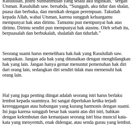
Rasulullah, justru Sunnahmulah yang selalu aku inginkan,” sergah
Utsman. Rasulullah saw. bersabda, “Sungguh, aku tidur dan shalat,
puasa dan berbuka, dan menikah dengan perempuan. Takutlah
kepada Allah, wahai Utsman, karena sungguh keluargamu
mempunyai hak atas dirimu. Tamumu pun mempunyai hak atas
dirimu. Dirimu sendiri pun mempunyai hak atasmu. Oleh sebab itu,
berpuasalah dan berbukalah, shalatlah dan tidurlah.”
Seorang suami harus memelihara hak-hak yang Rasulullah saw.
sampaikan. Jangan ada hak yang ditunaikan dengan menghilangkan
hak yang lain. Jangan hanya gemar menuntut pemenuhan hak diri
dari orang lain, sedangkan diri sendiri tidak mau memenuhi hak
orang lain.
Hal yang juga penting diingat adalah seorang istri harus berlaku
lembut kepada suaminya. Ini sangat diperlukan ketika terjadi
kerenggangan atau hubungan yang kurang harmonis dengan suami.
Ini juga karena sungguh besar hak suami atas diri istri, bahkan
dengan kelembutan dan kemanjaan seorang istri bisa muncul kata-
kata yang menyentuh, enak didengar, atau senda gurau yang lembut.