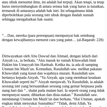
atau sibuk menuntut ilmu, ini adalah hal terpuji. Akan tetapi, ia tetap
harus menyeimbangkan di antara semua hak yang harus ia tunaikan,
termasuk di antaranya adalah hak istri. Ini sebagaimana tidak
diperbolehkan pula seorang istri sibuk dengan ibadah sunnah
sehingga mengabaikan hak suami.
“…Dan, mereka (para perempuan) mempunyai hak seimbang
dengan kewajibannya menurut cara yang patut… (al-Baqarah: 228)
Diriwayatkan oleh Abu Dawud dan Ahmad, dengan lafazh dari
Aisyah r.a., ia berkata, “Aku masuk ke rumah Khuwailah binti
Hakim bin Umayyah bin Haritsah. Ketika itu, ia ada di samping
Utsman bin Mazh’un. Kemudian, Rasulullah saw. melihat pakaian
Khuwoilah yang kusut dan wajahnya muram. Rasulullah saw.
bertanya kepada Aisyah, “Ya Aisyah, apa yang membuat keadaan
Khuwailah seperti itu?” Aisyah menjawab, Ya Rasulullah, ia adalah
seorang istri yang bersuamikan seorang yang gemar berpuasa pada
siang hari dan “ , shalat pada malam hari. Ia seperti orang yang tidak
mempunyai suami, dibiarkan dan disia-siakan.” Rasulullah saw.
mendatangi Utsman bin Mazh’un dan berkata, “Hai Utsman, apakah
engkau tidak menyukai Sunnahku?’ “Tidak, demi Allah, Ya