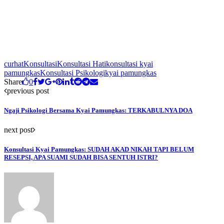
curhat
Konsultasi
Konsultasi Hati
konsultasi kyai
pamungkas
Konsultasi Psikologi
kyai pamungkas
Share
0
previous post
Ngaji Psikologi Bersama Kyai Pamungkas: TERKABULNYA DOA
next post
Konsultasi Kyai Pamungkas: SUDAH AKAD NIKAH TAPI BELUM
RESEPSI, APA SUAMI SUDAH BISA SENTUH ISTRI?