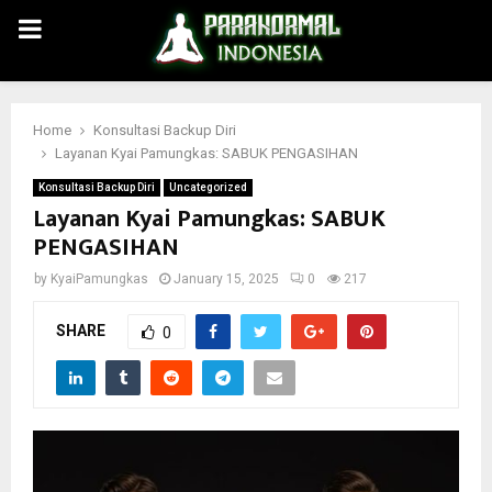
PRIMARY
MENU
Home
Konsultasi Backup Diri
Layanan Kyai Pamungkas: SABUK PENGASIHAN
Konsultasi Backup Diri
Uncategorized
Layanan Kyai Pamungkas: SABUK
PENGASIHAN
by
KyaiPamungkas
January 15, 2025
0
217
SHARE
0