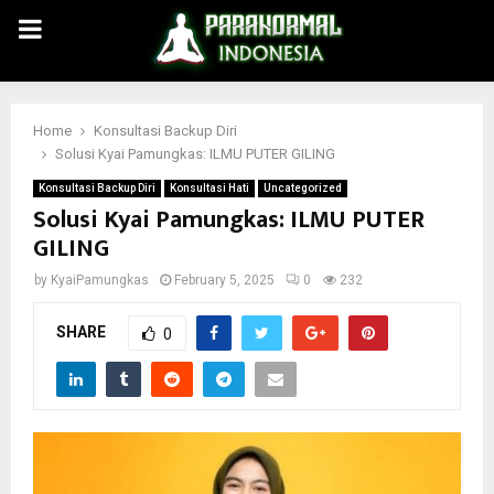
PRIMARY
MENU
Home
Konsultasi Backup Diri
Solusi Kyai Pamungkas: ILMU PUTER GILING
Konsultasi Backup Diri
Konsultasi Hati
Uncategorized
Solusi Kyai Pamungkas: ILMU PUTER
GILING
by
KyaiPamungkas
February 5, 2025
0
232
SHARE
0