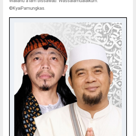
Wallahu a’lam bissawab. Wassalamualaikum.
©️KyaiPamungkas.