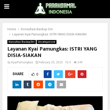
PRIMARY
MENU
Home
Konsultasi Backup Diri
Layanan Kyai Pamungkas: ISTRI YANG DISIA-SIAKAN
Konsultasi Backup Diri
Uncategorized
Layanan Kyai Pamungkas: ISTRI YANG
DISIA-SIAKAN
by
KyaiPamungkas
February 20, 2025
0
249
SHARE
0