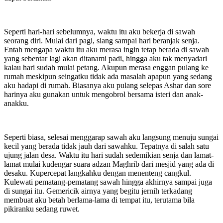
Seperti hari-hari sebelumnya, waktu itu aku bekerja di sawah
seorang diri. Mulai dari pagi, siang sampai hari beranjak senja.
Entah mengapa waktu itu aku merasa ingin tetap berada di sawah
yang sebentar lagi akan ditanami padi, hingga aku tak menyadari
kalau hari sudah mulai petang. Akupun merasa enggan pulang ke
rumah meskipun seingatku tidak ada masalah apapun yang sedang
aku hadapi di rumah. Biasanya aku pulang selepas Ashar dan sore
harinya aku gunakan untuk mengobrol bersama isteri dan anak-
anakku.
Seperti biasa, selesai menggarap sawah aku langsung menuju sungai
kecil yang berada tidak jauh dari sawahku. Tepatnya di salah satu
ujung jalan desa. Waktu itu hari sudah sedemikian senja dan lamat-
lamat mulai kudengar suara adzan Maghrib dari mesjid yang ada di
desaku. Kupercepat langkahku dengan menenteng cangkul.
Kulewati pematang-pematang sawah hingga akhirnya sampai juga
di sungai itu. Gemericik airnya yang begitu jernih terkadang
membuat aku betah berlama-lama di tempat itu, terutama bila
pikiranku sedang ruwet.