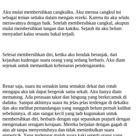
Aku mulai membersihkan cangkulku. Aku merasa cangkul ini
sebagai teman setiaku dalam mengais rezeki. Karena itu aku selalu
merawatnya dengan baik. Setelah membersihkan cangkul, akupun
mulai membersihkan tangan dan kakiku. Sejauh itu aku belum
menyadari kalau sesuatu bakal terjadi.
Selesai membersihkan diri, ketika aku hendak beranjak, dari
kejauhan kudengar suara orang yang sedang berbaris. Aku diam
sejenak untuk memastikan kebenaran pendengaranku.
Benar saja, suara itu semakin lama semakin dekat dan entah
mengapa aku tak dapat bergerak sama sekali. Aku hanya diam
mematung. Ada perasaan takut dan bingung yang berkecamuk di
dadaku. Sampai akhirnya suara itu jelas-jelas terdengar di dekatku
dan aku melihat pemandangan yang sungguh belum pernah kulihat
sebelumnya, di atas sungai kecil yang tadi kugunakan untuk
membersihkan diri, berbaris dengan rapi sepasukan prajurit dengan
mengenakan seragam kerajaan. Mereka berjalan dengan gagah di
atas alr tanpa menyentuhnya dan tidak menimbulkan suara
gemericik. Yang terdengar malah suara kaki seperti orang yang