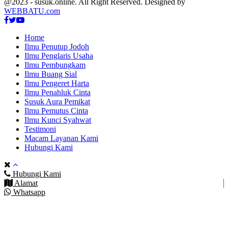
@2023 - susuk.online. All Right Reserved. Designed by
WEBBATU.com
Facebook
Twitter
Youtube
Home
Ilmu Penutup Jodoh
Ilmu Penglaris Usaha
Ilmu Pembungkam
Ilmu Buang Sial
Ilmu Pengeret Harta
Ilmu Penahluk Cinta
Susuk Aura Pemikat
Ilmu Pemutus Cinta
Ilmu Kunci Syahwat
Testimoni
Macam Layanan Kami
Hubungi Kami
Hubungi Kami
Alamat
Whatsapp