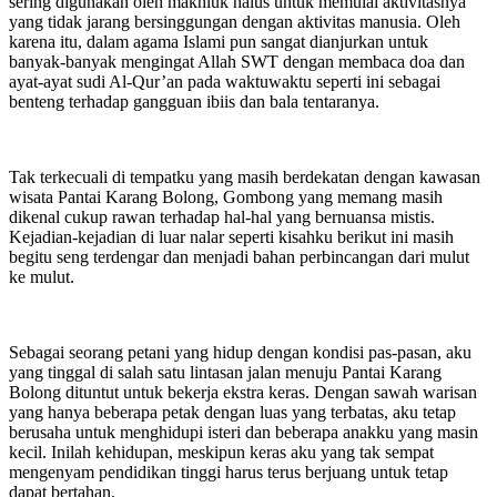
sering digunakan oleh makhluk halus untuk memulai aktivitasnya
yang tidak jarang bersinggungan dengan aktivitas manusia. Oleh
karena itu, dalam agama Islami pun sangat dianjurkan untuk
banyak-banyak mengingat Allah SWT dengan membaca doa dan
ayat-ayat sudi Al-Qur’an pada waktuwaktu seperti ini sebagai
benteng terhadap gangguan ibiis dan bala tentaranya.
Tak terkecuali di tempatku yang masih berdekatan dengan kawasan
wisata Pantai Karang Bolong, Gombong yang memang masih
dikenal cukup rawan terhadap hal-hal yang bernuansa mistis.
Kejadian-kejadian di luar nalar seperti kisahku berikut ini masih
begitu seng terdengar dan menjadi bahan perbincangan dari mulut
ke mulut.
Sebagai seorang petani yang hidup dengan kondisi pas-pasan, aku
yang tinggal di salah satu lintasan jalan menuju Pantai Karang
Bolong dituntut untuk bekerja ekstra keras. Dengan sawah warisan
yang hanya beberapa petak dengan luas yang terbatas, aku tetap
berusaha untuk menghidupi isteri dan beberapa anakku yang masin
kecil. Inilah kehidupan, meskipun keras aku yang tak sempat
mengenyam pendidikan tinggi harus terus berjuang untuk tetap
dapat bertahan.