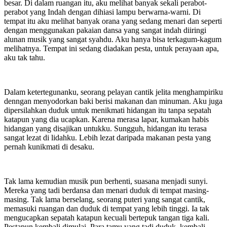
besar. Di dalam ruangan itu, aku melihat banyak sekali perabot-
perabot yang Indah dengan dihiasi lampu berwarna-warni. Di
tempat itu aku melihat banyak orana yang sedang menari dan seperti
dengan menggunakan pakaian dansa yang sangat indah diiringi
alunan musik yang sangat syahdu. Aku hanya bisa terkagum-kagum
melihatnya. Tempat ini sedang diadakan pesta, untuk perayaan apa,
aku tak tahu.
Dalam ketertegunanku, seorang pelayan cantik jelita menghampiriku
denngan menyodorkan baki berisi makanan dan minuman. Aku juga
dipersilahkan duduk untuk menikmati hidangan itu tanpa sepatah
katapun yang dia ucapkan. Karena merasa lapar, kumakan habis
hidangan yang disajikan untukku. Sungguh, hidangan itu terasa
sangat lezat di lidahku. Lebih lezat daripada makanan pesta yang
pernah kunikmati di desaku.
Tak lama kemudian musik pun berhenti, suasana menjadi sunyi.
Mereka yang tadi berdansa dan menari duduk di tempat masing-
masing. Tak lama berselang, seorang puteri yang sangat cantik,
memasuki ruangan dan duduk di tempat yang lebih tinggi. Ia tak
mengucapkan sepatah katapun kecuali bertepuk tangan tiga kali.
Pestapun kembali dimulai. Para tamu yang tadi duduk, kembali