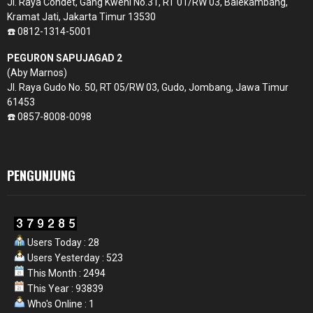
Jl. Raya Condet, Gang Kweni No.31, RT 01/RW 03, Balekambang,
Kramat Jati, Jakarta Timur 13530
☎️ 0812-1314-5001
PEGURON SAPUJAGAD 2
(Aby Marnos)
Jl. Raya Gudo No. 50, RT 05/RW 03, Gudo, Jombang, Jawa Timur
61453
☎️ 0857-8008-0098
PENGUNJUNG
Users Today : 28
Users Yesterday : 523
This Month : 2494
This Year : 93839
Who's Online : 1