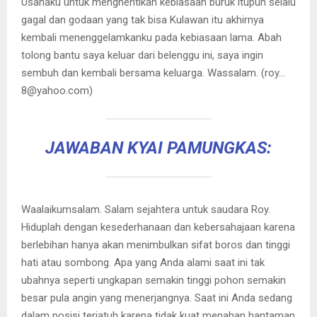
Usahaku untuk menghentikan kebiasaan buruk itupun selalu
gagal dan godaan yang tak bisa Kulawan itu akhirnya
kembali menenggelamkanku pada kebiasaan lama. Abah
tolong bantu saya keluar dari belenggu ini, saya ingin
sembuh dan kembali bersama keluarga. Wassalam. (roy…
8@yahoo.com)
JAWABAN KYAI PAMUNGKAS:
Waalaikumsalam. Salam sejahtera untuk saudara Roy.
Hiduplah dengan kesederhanaan dan kebersahajaan karena
berlebihan hanya akan menimbulkan sifat boros dan tinggi
hati atau sombong. Apa yang Anda alami saat ini tak
ubahnya seperti ungkapan semakin tinggi pohon semakin
besar pula angin yang menerjangnya. Saat ini Anda sedang
dalam posisi terjatuh karena tidak kuat menahan hantaman