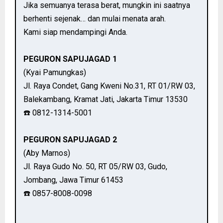
Jika semuanya terasa berat, mungkin ini saatnya
berhenti sejenak… dan mulai menata arah.
Kami siap mendampingi Anda.
PEGURON SAPUJAGAD 1
(Kyai Pamungkas)
Jl. Raya Condet, Gang Kweni No.31, RT 01/RW 03,
Balekambang, Kramat Jati, Jakarta Timur 13530
☎️ 0812-1314-5001
PEGURON SAPUJAGAD 2
(Aby Marnos)
Jl. Raya Gudo No. 50, RT 05/RW 03, Gudo,
Jombang, Jawa Timur 61453
☎️ 0857-8008-0098