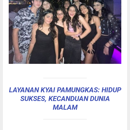
LAYANAN KYAI PAMUNGKAS: HIDUP
SUKSES, KECANDUAN DUNIA
MALAM