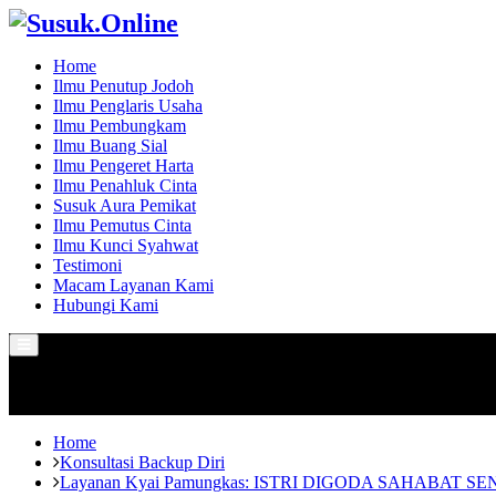
Home
Ilmu Penutup Jodoh
Ilmu Penglaris Usaha
Ilmu Pembungkam
Ilmu Buang Sial
Ilmu Pengeret Harta
Ilmu Penahluk Cinta
Susuk Aura Pemikat
Ilmu Pemutus Cinta
Ilmu Kunci Syahwat
Testimoni
Macam Layanan Kami
Hubungi Kami
Primary
Menu
Home
Konsultasi Backup Diri
Layanan Kyai Pamungkas: ISTRI DIGODA SAHABAT SE