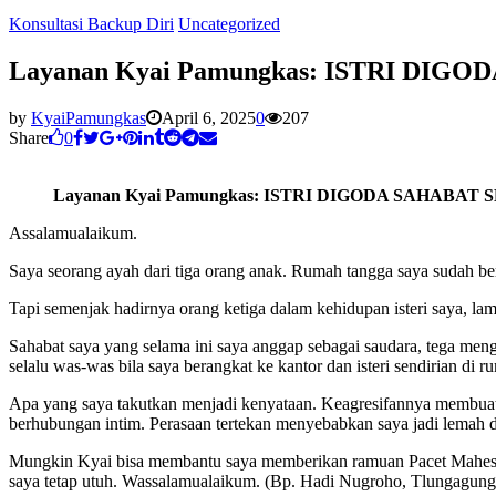
Konsultasi Backup Diri
Uncategorized
Layanan Kyai Pamungkas: ISTRI DIG
by
KyaiPamungkas
April 6, 2025
0
207
Share
0
Layanan Kyai Pamungkas: ISTRI DIGODA SAHABAT 
Assalamualaikum.
Saya seorang ayah dari tiga orang anak. Rumah tangga saya sudah berj
Tapi semenjak hadirnya orang ketiga dalam kehidupan isteri saya, lam
Sahabat saya yang selama ini saya anggap sebagai saudara, tega meng
selalu was-was bila saya berangkat ke kantor dan isteri sendirian di 
Apa yang saya takutkan menjadi kenyataan. Keagresifannya membuat ist
berhubungan intim. Perasaan tertekan menyebabkan saya jadi lemah da
Mungkin Kyai bisa membantu saya memberikan ramuan Pacet Mahesa. 
saya tetap utuh. Wassalamualaikum. (Bp. Hadi Nugroho, Tlungagung