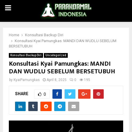
PRIMARY
MENU
Home
Konsultasi Backup Diri
Konsultasi Kyai Pamungkas: MANDI DAN WUDLU SEBELUM
BERSETUBUH
Konsultasi Backup Diri
Uncategorized
Konsultasi Kyai Pamungkas: MANDI
DAN WUDLU SEBELUM BERSETUBUH
by
KyaiPamungkas
April 8, 2025
0
195
SHARE
0