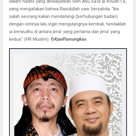
dalam hadits yang diriwayatkan oleh Abu Sa’id al-Khudri r.a.,
yang mengatakan bahwa Rasulullah saw. bersabda, “ika
salah seorang kalian mendatangi (berhubungan badan)
dengan istrinya lalu ingin mengulangnya kembali, hendaklah
ia berwudhu di antara jima’ yang pertama dan jima’ yang
kedua.” (HR Muslim). ©️
KyaiPamungkas
.