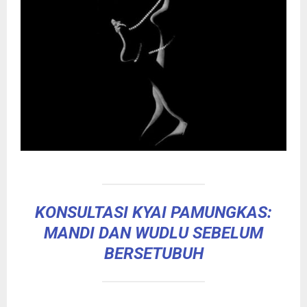
KONSULTASI KYAI PAMUNGKAS:
MANDI DAN WUDLU SEBELUM
BERSETUBUH