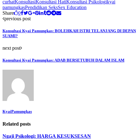
curhat
Konsultasi
Konsultasi Hati
Konsultasi Psikologi
kyai
pamungkas
Pendidikan Seks
Sex Education
Share
0
previous post
Konsultasi Kyai Pamungkas: BOLEHKAH ISTRI TELANJANG DI DEPAN
SUAMI?
next post
Konsultasi Kyai Pamungkas: ADAB BERSETUBUH DALAM ISLAM
KyaiPamungkas
Related posts
Ngaji Psikologi: HARGA KESUKSESAN