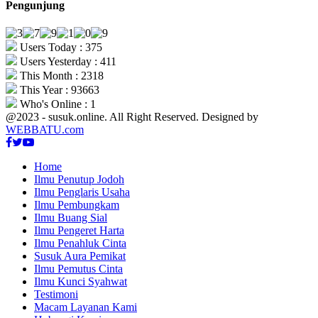
Pengunjung
Users Today : 375
Users Yesterday : 411
This Month : 2318
This Year : 93663
Who's Online : 1
@2023 - susuk.online. All Right Reserved. Designed by
WEBBATU.com
Facebook
Twitter
Youtube
Home
Ilmu Penutup Jodoh
Ilmu Penglaris Usaha
Ilmu Pembungkam
Ilmu Buang Sial
Ilmu Pengeret Harta
Ilmu Penahluk Cinta
Susuk Aura Pemikat
Ilmu Pemutus Cinta
Ilmu Kunci Syahwat
Testimoni
Macam Layanan Kami