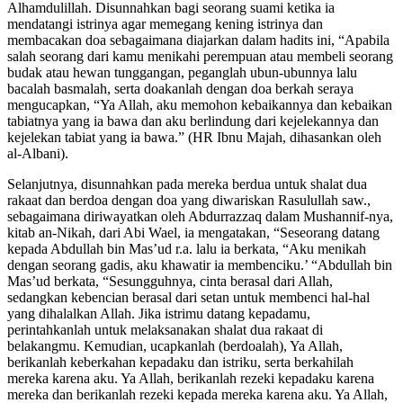
Alhamdulillah. Disunnahkan bagi seorang suami ketika ia
mendatangi istrinya agar memegang kening istrinya dan
membacakan doa sebagaimana diajarkan dalam hadits ini, “Apabila
salah seorang dari kamu menikahi perempuan atau membeli seorang
budak atau hewan tunggangan, peganglah ubun-ubunnya lalu
bacalah basmalah, serta doakanlah dengan doa berkah seraya
mengucapkan, “Ya Allah, aku memohon kebaikannya dan kebaikan
tabiatnya yang ia bawa dan aku berlindung dari kejelekannya dan
kejelekan tabiat yang ia bawa.” (HR Ibnu Majah, dihasankan oleh
al-Albani).
Selanjutnya, disunnahkan pada mereka berdua untuk shalat dua
rakaat dan berdoa dengan doa yang diwariskan Rasulullah saw.,
sebagaimana diriwayatkan oleh Abdurrazzaq dalam Mushannif-nya,
kitab an-Nikah, dari Abi Wael, ia mengatakan, “Seseorang datang
kepada Abdullah bin Mas’ud r.a. lalu ia berkata, “Aku menikah
dengan seorang gadis, aku khawatir ia membenciku.’ “Abdullah bin
Mas’ud berkata, “Sesungguhnya, cinta berasal dari Allah,
sedangkan kebencian berasal dari setan untuk membenci hal-hal
yang dihalalkan Allah. Jika istrimu datang kepadamu,
perintahkanlah untuk melaksanakan shalat dua rakaat di
belakangmu. Kemudian, ucapkanlah (berdoalah), Ya Allah,
berikanlah keberkahan kepadaku dan istriku, serta berkahilah
mereka karena aku. Ya Allah, berikanlah rezeki kepadaku karena
mereka dan berikanlah rezeki kepada mereka karena aku. Ya Allah,