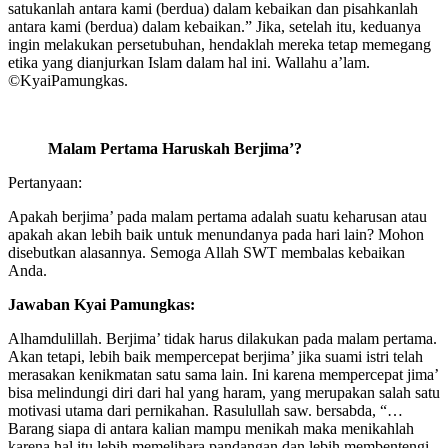
satukanlah antara kami (berdua) dalam kebaikan dan pisahkanlah
antara kami (berdua) dalam kebaikan.” Jika, setelah itu, keduanya
ingin melakukan persetubuhan, hendaklah mereka tetap memegang
etika yang dianjurkan Islam dalam hal ini. Wallahu a’lam.
©️KyaiPamungkas.
Malam Pertama Haruskah Berjima’?
Pertanyaan:
Apakah berjima’ pada malam pertama adalah suatu keharusan atau
apakah akan lebih baik untuk menundanya pada hari lain? Mohon
disebutkan alasannya. Semoga Allah SWT membalas kebaikan
Anda.
Jawaban Kyai Pamungkas:
Alhamdulillah. Berjima’ tidak harus dilakukan pada malam pertama.
Akan tetapi, lebih baik mempercepat berjima’ jika suami istri telah
merasakan kenikmatan satu sama lain. Ini karena mempercepat jima’
bisa melindungi diri dari hal yang haram, yang merupakan salah satu
motivasi utama dari pernikahan. Rasulullah saw. bersabda, “…
Barang siapa di antara kalian mampu menikah maka menikahlah
karena hal itu lebih memelihara pandangan dan lebih membentengi