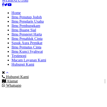
WEBBATU.com
Facebook
Twitter
Youtube
Home
Ilmu Penutup Jodoh
Ilmu Penglaris Usaha
Ilmu Pembungkam
Ilmu Buang Sial
Ilmu Pengeret Harta
Ilmu Penahluk Cinta
Susuk Aura Pemikat
Ilmu Pemutus Cinta
Ilmu Kunci Syahwat
Testimoni
Macam Layanan Kami
Hubungi Kami
Hubungi Kami
Alamat
Whatsapp