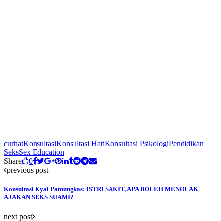
curhat
Konsultasi
Konsultasi Hati
Konsultasi Psikologi
Pendidikan
Seks
Sex Education
Share
0
previous post
Konsultasi Kyai Pamungkas: ISTRI SAKIT, APA BOLEH MENOLAK
AJAKAN SEKS SUAMI?
next post