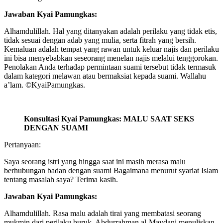
Jawaban Kyai Pamungkas:
Alhamdulillah. Hal yang ditanyakan adalah perilaku yang tidak etis,
tidak sesuai dengan adab yang mulia, serta fitrah yang bersih.
Kemaluan adalah tempat yang rawan untuk keluar najis dan perilaku
ini bisa menyebabkan seseorang menelan najis melalui tenggorokan.
Penolakan Anda terhadap permintaan suami tersebut tidak termasuk
dalam kategori melawan atau bermaksiat kepada suami. Wallahu
a’lam. ©️KyaiPamungkas.
Konsultasi Kyai Pamungkas: MALU SAAT SEKS
DENGAN SUAMI
Pertanyaan:
Saya seorang istri yang hingga saat ini masih merasa malu
berhubungan badan dengan suami Bagaimana menurut syariat Islam
tentang masalah saya? Terima kasih.
Jawaban Kyai Pamungkas:
Alhamdulillah. Rasa malu adalah tirai yang membatasi seorang
mukmin dari perilaku buruk. Abdurrahman al-Maydani menuliskan