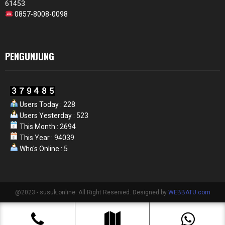
61453
0857-8008-0098
PENGUNJUNG
Users Today : 228
Users Yesterday : 523
This Month : 2694
This Year : 94039
Who's Online : 5
@2023 - susuk.online. All Right Reserved. Designed by
WEBBATU.com