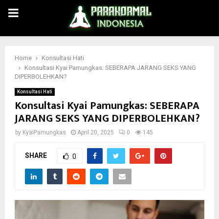
PRIMARY
MENU
Home
Konsultasi Hati
Konsultasi Kyai Pamungkas: SEBERAPA JARANG SEKS YANG
DIPERBOLEHKAN?
Konsultasi Hati
Konsultasi Kyai Pamungkas: SEBERAPA
JARANG SEKS YANG DIPERBOLEHKAN?
by
KyaiPamungkas
April 20, 2025
0
145
SHARE
0