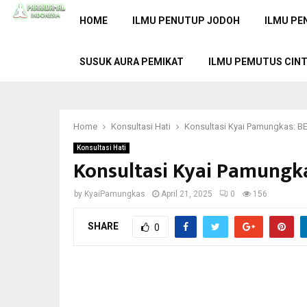
HOME
ILMU PENUTUP JODOH
ILMU PE
SUSUK AURA PEMIKAT
ILMU PEMUTUS CIN
Home
Konsultasi Hati
Konsultasi Kyai Pamungkas:
Konsultasi Hati
Konsultasi Kyai Pamung
by
KyaiPamungkas
April 21, 2025
0
156
SHARE
0