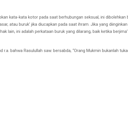
an kata-kata kotor pada saat berhubungan seksual, ini dibolehkan ba
kasar, atau buruk’ jika diucapkan pada saat ihram. Jika yang diingin
ak lain, ini adalah perkataan buruk yang dilarang, baik ketika berj
’ud r.a. bahwa Rasulullah saw. bersabda, “Orang Mukmin bukanlah tuk