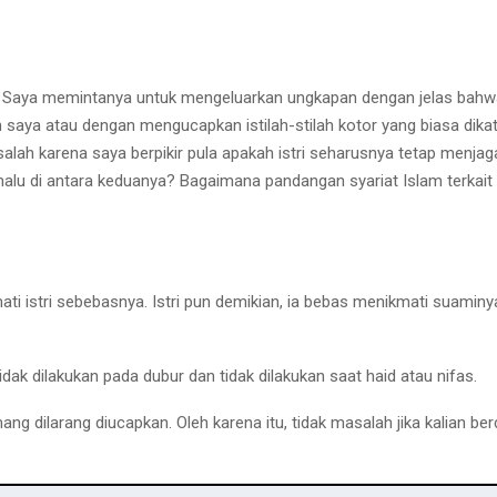
. Saya memintanya untuk mengeluarkan ungkapan dengan jelas bahwa
ya atau dengan mengucapkan istilah-stilah kotor yang biasa dikat
salah karena saya berpikir pula apakah istri seharusnya tetap menja
malu di antara keduanya? Bagaimana pandangan syariat Islam terkait
ati istri sebebasnya. Istri pun demikian, ia bebas menikmati suamin
ak dilakukan pada dubur dan tidak dilakukan saat haid atau nifas.
g dilarang diucapkan. Oleh karena itu, tidak masalah jika kalian 