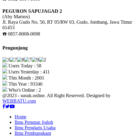
PEGURON SAPUJAGAD 2
(Aby Marnos)
Jl. Raya Gudo No. 50, RT 05/RW 03, Gudo, Jombang, Jawa Timur
61453
☎️ 0857-8008-0098
Pengunjung
Users Today : 58
Users Yesterday : 411
This Month : 2001
This Year : 93346
Who's Online : 2
@2023 - susuk.online. All Right Reserved. Designed by
WEBBATU.com
Facebook
Twitter
Youtube
Home
Ilmu Penutup Jodoh
Ilmu Penglaris Usaha
Ilmu Pembungkam