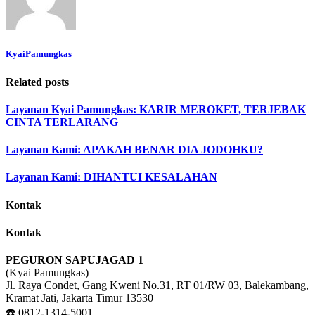
KyaiPamungkas
Related posts
Layanan Kyai Pamungkas: KARIR MEROKET, TERJEBAK
CINTA TERLARANG
Layanan Kami: APAKAH BENAR DIA JODOHKU?
Layanan Kami: DIHANTUI KESALAHAN
Kontak
Kontak
PEGURON SAPUJAGAD 1
(Kyai Pamungkas)
Jl. Raya Condet, Gang Kweni No.31, RT 01/RW 03, Balekambang,
Kramat Jati, Jakarta Timur 13530
☎️ 0812-1314-5001