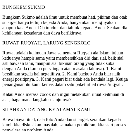
BUNGKEM SUKMO
Bungkem Sukmo adalah ilmu untuk membuat hati, pikiran dan otak
si target hanya tertuju kepada Anda, hanya akan meng-iyakan
apapun kata Anda. Dia tunduk dan tahluk kepada Anda. Seakan dia
kehilangan kesadaran dan daya berfikirnya.
RUWAT, RUQYAH, LARUNG SENGKOLO
Ruwat adalah keilmuan Jawa sementara Ruqyah ala Islam, tujuan
keduanya hampir sama yaitu membersihkan diri dari sial, baik sial
asli bawaan lahir, maupun sial bikinan orang yang tidak suka
dengan Anda (karena persaingan atau masalah lainnya). 1. Kami
bersihkan segala hal negatifnya. 2. Kami backup Anda biar naik
energi positipnya. 3. Kami pagari biar tidak ada kendala lagi. Ketiga
penanganan itu kami kemas dalam satu paket ritual ruwat/ruqyah.
Kalau Anda merasa cocok dan ingin melakukan ritual keilmuan di
atas, bagaimana langkah selanjutnya?
SILAHKAN DATANG KE ALAMAT KAMI
Bawa biaya ritual, data foto Anda dan si target, serahkan kepada
kami, kita diskusikan masalah, samakan pemikiran, kita start proses
penyelesaian problem Anda.