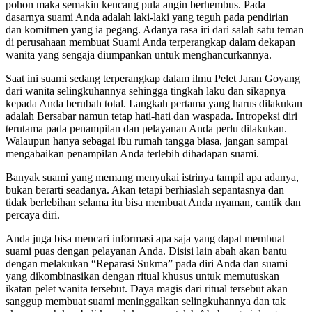
pohon maka semakin kencang pula angin berhembus. Pada
dasarnya suami Anda adalah laki-laki yang teguh pada pendirian
dan komitmen yang ia pegang. Adanya rasa iri dari salah satu teman
di perusahaan membuat Suami Anda terperangkap dalam dekapan
wanita yang sengaja diumpankan untuk menghancurkannya.
Saat ini suami sedang terperangkap dalam ilmu Pelet Jaran Goyang
dari wanita selingkuhannya sehingga tingkah laku dan sikapnya
kepada Anda berubah total. Langkah pertama yang harus dilakukan
adalah Bersabar namun tetap hati-hati dan waspada. Intropeksi diri
terutama pada penampilan dan pelayanan Anda perlu dilakukan.
Walaupun hanya sebagai ibu rumah tangga biasa, jangan sampai
mengabaikan penampilan Anda terlebih dihadapan suami.
Banyak suami yang memang menyukai istrinya tampil apa adanya,
bukan berarti seadanya. Akan tetapi berhiaslah sepantasnya dan
tidak berlebihan selama itu bisa membuat Anda nyaman, cantik dan
percaya diri.
Anda juga bisa mencari informasi apa saja yang dapat membuat
suami puas dengan pelayanan Anda. Disisi lain abah akan bantu
dengan melakukan “Reparasi Sukma” pada diri Anda dan suami
yang dikombinasikan dengan ritual khusus untuk memutuskan
ikatan pelet wanita tersebut. Daya magis dari ritual tersebut akan
sanggup membuat suami meninggalkan selingkuhannya dan tak