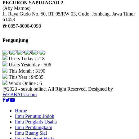
PEGURON SAPUJAGAD 2
(Aby Marnos)
Jl. Raya Gudo No. 50, RT 05/RW 03, Gudo, Jombang, Jawa Timur
61453
☎️ 0857-8008-0098
Pengunjung
Users Today : 218
Users Yesterday : 506
This Month : 3190
This Year : 94535
Who's Online : 6
@2023 - susuk.online. All Right Reserved. Designed by
WEBBATU.com
Facebook
Twitter
Youtube
Home
Ilmu Penutup Jodoh
Ilmu Penglaris Usaha
Ilmu Pembungkam
Ilmu Buang Sial
Ilmu Pengeret Harta