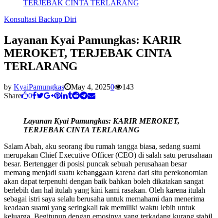
TERJEBAK CINTA TERLARANG
Konsultasi Backup Diri
Layanan Kyai Pamungkas: KARIR
MEROKET, TERJEBAK CINTA
TERLARANG
by
KyaiPamungkas
May 4, 2025
0
143
Share
0
Layanan Kyai Pamungkas: KARIR MEROKET,
TERJEBAK CINTA TERLARANG
Salam Abah, aku seorang ibu rumah tangga biasa, sedang suami
merupakan Chief Executive Officer (CEO) di salah satu perusahaan
besar. Bertengger di posisi puncak sebuah perusahaan besar
memang menjadi suatu kebanggaan karena dari situ perekonomian
akan dapat terpenuhi dengan baik bahkan boleh dikatakan sangat
berlebih dan hal itulah yang kini kami rasakan. Oleh karena itulah
sebagai istri saya selalu berusaha untuk memahami dan menerima
keadaan suami yang seringkali tak memiliki waktu lebih untuk
keluarga. Begitupun dengan emosinya yang terkadang kurang stabil.