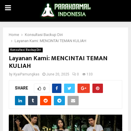
PRIMARY
MENU
Home
Konsultasi Backup Diri
Layanan Kami: MENCINTAI TEMAN KULIAH
Konsultasi Backup Diri
Layanan Kami: MENCINTAI TEMAN
KULIAH
by
KyaiPamungkas
June 20, 2025
0
133
SHARE
0