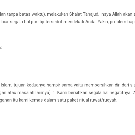
n tanpa batas waktu), melakukan Shalat Tahajud. Insya Allah akan ad
diri biar segala hal positip tersedot mendekati Anda. Yakin, problem ba
:
am, tujuan keduanya hampir sama yaitu membersihkan diri dari sial, b
n atau masalah lainnya). 1. Kami bersihkan segala hal negatifnya. 2.
anganan itu kami kemas dalam satu paket ritual ruwat/ruqyah.