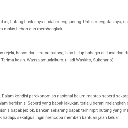
 Saat ini, hutang bank saya sudah menggunung. Untuk mengatasinya, s
nya makin heboh dan membengkak.
an rejeki, bebas dari jeratan hutang, bisa hidup bahagia di dunia dan 
 Terima kasih. Wassalamualaikum. (Hadi Waskito, Sukoharjo).
ah. Dalam kondisi perekonomian nasional belum mantap seperti sekara
m berbisnis. Seperti yang bapak lakukan, terlalu berani melangka
 bisnis bapak jeblok, bahkan sekarang bapak terhimpit hutang yang
 hadapi, sekaligus ingin mencoba memberi bantuan jalan keluar.