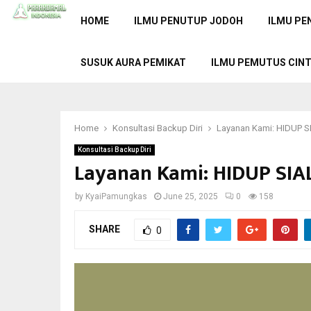
HOME
ILMU PENUTUP JODOH
ILMU PE
SUSUK AURA PEMIKAT
ILMU PEMUTUS CIN
Home
Konsultasi Backup Diri
Layanan Kami: HIDUP 
Konsultasi Backup Diri
Layanan Kami: HIDUP SI
by
KyaiPamungkas
June 25, 2025
0
158
SHARE
0