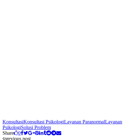
Konsultasi
Konsultasi Psikologi
Layanan Paranormal
Layanan
Psikologi
Solusi Problem
Share
0
previous post