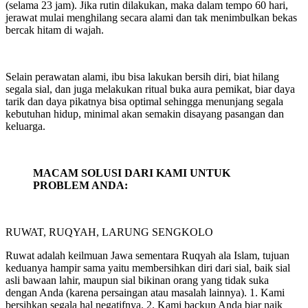
(selama 23 jam). Jika rutin dilakukan, maka dalam tempo 60 hari,
jerawat mulai menghilang secara alami dan tak menimbulkan bekas
bercak hitam di wajah.
Selain perawatan alami, ibu bisa lakukan bersih diri, biat hilang
segala sial, dan juga melakukan ritual buka aura pemikat, biar daya
tarik dan daya pikatnya bisa optimal sehingga menunjang segala
kebutuhan hidup, minimal akan semakin disayang pasangan dan
keluarga.
MACAM SOLUSI DARI KAMI UNTUK
PROBLEM ANDA:
RUWAT, RUQYAH, LARUNG SENGKOLO
Ruwat adalah keilmuan Jawa sementara Ruqyah ala Islam, tujuan
keduanya hampir sama yaitu membersihkan diri dari sial, baik sial
asli bawaan lahir, maupun sial bikinan orang yang tidak suka
dengan Anda (karena persaingan atau masalah lainnya). 1. Kami
bersihkan segala hal negatifnya. 2. Kami backup Anda biar naik