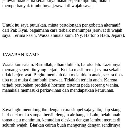
jerawat tidak sirna sebaliknya malah seperti dipupuk, makin
memperbanyak tumbuhnya jerawat di wajah saya.
Untuk itu saya putuskan, minta pertolongan pengobatan alternatif
dari Pak Kyai, bagaimana cara terbaik menumpas jerawat di wajah
saya. Terima kasih. Wassalamualaikum. (Ny. Hartono Hadi, Jepara).
JAWABAN KAMI:
Waalaikumsalam. Bismillah, alhamdulillah, barokallah. Lazimnya
memang seperti itu yang terjadi. Ketika masih remaja sama sekali
tidak berjerawat. Begitu menikah dan melahirkan anak, secara tiba-
tiba raut muka ditumbuhi jerawat. Tidaklah terlalu aneh. Karena
terjadi perubahan produksi hormon tertentu pada seorang wanita,
manakala memasuki perkawinan dan mendapatkan keturunan.
Saya ingin menolong ibu dengan cara simpel saja yaitu, tiap siang
hari cuci muka sampai bersih dengan air hangat. Lalu, belah buah
tomat atau mentimun, kemudian oleskan dengan lembut merata di
seluruh wajah. Biarkan cairan buah mengering dengan sendirinya