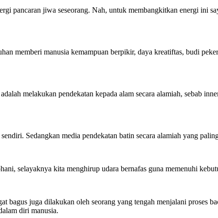
nergi pancaran jiwa seseorang. Nah, untuk membangkitkan energi ini s
han memberi manusia kemampuan berpikir, daya kreatiftas, budi pekerti
alah melakukan pendekatan kepada alam secara alamiah, sebab inner b
u sendiri. Sedangkan media pendekatan batin secara alamiah yang paling
ohani, selayaknya kita menghirup udara bernafas guna memenuhi kebutu
 bagus juga dilakukan oleh seorang yang tengah menjalani proses back
dalam diri manusia.