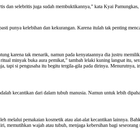
s dan selebritis juga sudah membuktikannya,” kata Kyai Pamungkas, b
pasti punya kelebihan dan kekurangan. Karena itulah tak penting menca
ung karena tak menarik, namun pada kenyataannya dia justru memiliki 
 ritual minyak buka aura pemikat,” tambah lelaki kuning langsat itu, 
, tapi si pengusaha itu begitu tergila-gila pada dirinya. Menurutnya, i
dalah kecantikan dari dalam tubuh manusia. Namun untuk lebih dipaha
oleh melalui pemakaian kosmetik atau alat-alat kecantikan lainnya. Ba
ri, memutihkan wajah atau tubuh, menjaga kebersihan bagi seseorang m