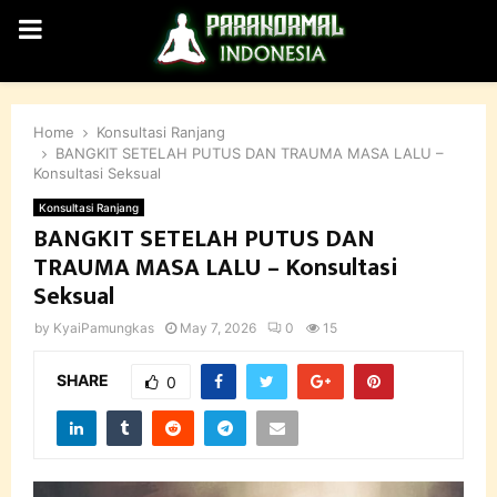
PRIMARY
MENU
Home
Konsultasi Ranjang
BANGKIT SETELAH PUTUS DAN TRAUMA MASA LALU –
Konsultasi Seksual
Konsultasi Ranjang
BANGKIT SETELAH PUTUS DAN
TRAUMA MASA LALU – Konsultasi
Seksual
by
KyaiPamungkas
May 7, 2026
0
15
SHARE
0