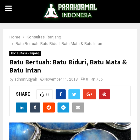
PRIMARY
MENU
Home
Konsultasi Ranjang
Batu Bertuah: Batu Biduri, Batu Mata & Batu Intan
Konsultasi Ranjang
Batu Bertuah: Batu Biduri, Batu Mata &
Batu Intan
by
adminruqyah
November 11, 2018
0
766
SHARE
0