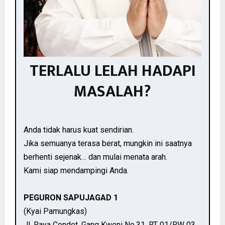
TERLALU LELAH HADAPI
MASALAH?
Anda tidak harus kuat sendirian.
Jika semuanya terasa berat, mungkin ini saatnya
berhenti sejenak… dan mulai menata arah.
Kami siap mendampingi Anda.
PEGURON SAPUJAGAD 1
(Kyai Pamungkas)
Jl. Raya Condet, Gang Kweni No.31, RT 01/RW 03,