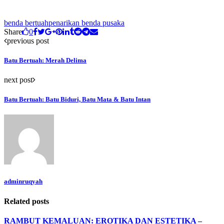
benda bertuah
penarikan benda pusaka
Share
0
previous post
Batu Bertuah: Merah Delima
next post
Batu Bertuah: Batu Biduri, Batu Mata & Batu Intan
adminruqyah
Related posts
RAMBUT KEMALUAN: EROTIKA DAN ESTETIKA –