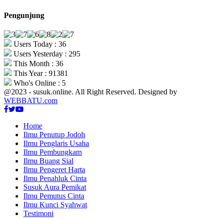
Pengunjung
Users Today : 36
Users Yesterday : 295
This Month : 36
This Year : 91381
Who's Online : 5
@2023 - susuk.online. All Right Reserved. Designed by
WEBBATU.com
Facebook
Twitter
Youtube
Home
Ilmu Penutup Jodoh
Ilmu Penglaris Usaha
Ilmu Pembungkam
Ilmu Buang Sial
Ilmu Pengeret Harta
Ilmu Penahluk Cinta
Susuk Aura Pemikat
Ilmu Pemutus Cinta
Ilmu Kunci Syahwat
Testimoni