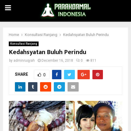
PRIMARY
MENU
Home
Konsultasi Ranjang
Kedahsyatan Buluh Perindu
Konsultasi Ranjang
Kedahsyatan Buluh Perindu
by
adminruqyah
December 16, 2018
0
811
SHARE
0