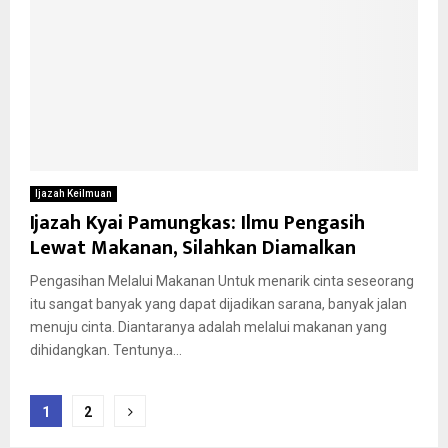
Ijazah Keilmuan
Ijazah Kyai Pamungkas: Ilmu Pengasih
Lewat Makanan, Silahkan Diamalkan
Pengasihan Melalui Makanan Untuk menarik cinta seseorang
itu sangat banyak yang dapat dijadikan sarana, banyak jalan
menuju cinta. Diantaranya adalah melalui makanan yang
dihidangkan. Tentunya...
Posts
1
2
pagination