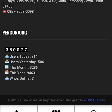
Jl. Raya Gudo No. 50, RT 05/RW 03, Gudo, Jombang, Jawa Timur
61453
0857-8008-0098
PENGUNJUNG
Users Today : 314
Users Yesterday : 506
This Month : 3286
This Year : 94631
Who's Online : 3
@2023 - susuk.online. All Right Reserved. Designed by
WEBBATU.com