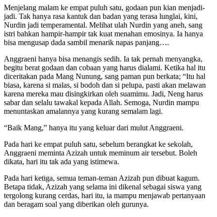
Menjelang malam ke empat puluh satu, godaan pun kian menjadi-
jadi. Tak hanya rasa kantuk dan badan yang terasa lunglai, kini,
Nurdin jadi temperamental. Melihat ulah Nurdin yang aneh, sang
istri bahkan hampir-hampir tak kuat menahan emosinya. Ia hanya
bisa mengusap dada sambil menarik napas panjang….
Anggraeni hanya bisa menangis sedih. Ia tak pernah menyangka,
begitu berat godaan dan cobaan yang harus dialami. Ketika hal itu
diceritakan pada Mang Nunung, sang paman pun berkata; “Itu hal
biasa, karena si malas, si bodoh dan si pelupa, pasti akan melawan
karena mereka mau disingkirkan oleh suamimu. Jadi, Neng harus
sabar dan selalu tawakal kepada Allah. Semoga, Nurdin mampu
menuntaskan amalannya yang kurang semalam lagi.
“Baik Mang,” hanya itu yang keluar dari mulut Anggraeni.
Pada hari ke empat puluh satu, sebelum berangkat ke sekolah,
Anggraeni meminta Azizah untuk meminum air tersebut. Boleh
dikata, hari itu tak ada yang istimewa.
Pada hari ketiga, semua teman-teman Azizah pun dibuat kagum.
Betapa tidak, Azizah yang selama ini dikenal sebagai siswa yang
tergolong kurang cerdas, hari itu, ia mampu menjawab pertanyaan
dan beragam soal yang diberikan oleh gurunya.