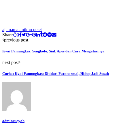
ajian
amalan
ilmu pelet
Share
0
previous post
Kyai Pamungkas: Sengkolo, Sial, Apes dan Cara Mengatasinya
next post
Curhat Kyai Pamungkas: Ditiduri Paranormal, Hidup Jadi Susah
adminruqyah