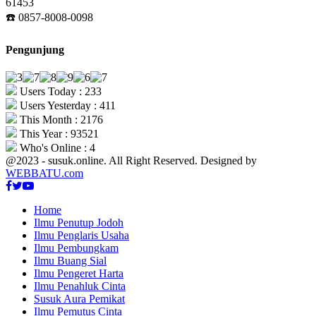
61453
☎️ 0857-8008-0098
Pengunjung
Users Today : 233
Users Yesterday : 411
This Month : 2176
This Year : 93521
Who's Online : 4
@2023 - susuk.online. All Right Reserved. Designed by
WEBBATU.com
Facebook
Twitter
Youtube
Home
Ilmu Penutup Jodoh
Ilmu Penglaris Usaha
Ilmu Pembungkam
Ilmu Buang Sial
Ilmu Pengeret Harta
Ilmu Penahluk Cinta
Susuk Aura Pemikat
Ilmu Pemutus Cinta