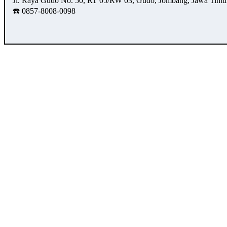
Jl. Raya Gudo No. 50, RT 05/RW 03, Gudo, Jombang, Jawa Timu
☎️ 0857-8008-0098