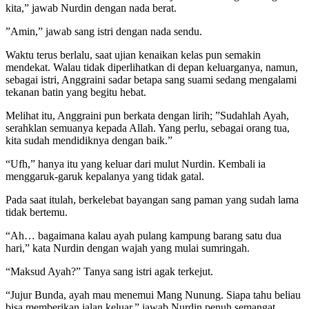
kita,” jawab Nurdin dengan nada berat.
”Amin,” jawab sang istri dengan nada sendu.
Waktu terus berlalu, saat ujian kenaikan kelas pun semakin
mendekat. Walau tidak diperlihatkan di depan keluarganya, namun,
sebagai istri, Anggraini sadar betapa sang suami sedang mengalami
tekanan batin yang begitu hebat.
Melihat itu, Anggraini pun berkata dengan lirih; ”Sudahlah Ayah,
serahklan semuanya kepada Allah. Yang perlu, sebagai orang tua,
kita sudah mendidiknya dengan baik.”
“Ufh,” hanya itu yang keluar dari mulut Nurdin. Kembali ia
menggaruk-garuk kepalanya yang tidak gatal.
Pada saat itulah, berkelebat bayangan sang paman yang sudah lama
tidak bertemu.
“Ah… bagaimana kalau ayah pulang kampung barang satu dua
hari,” kata Nurdin dengan wajah yang mulai sumringah.
“Maksud Ayah?” Tanya sang istri agak terkejut.
“Jujur Bunda, ayah mau menemui Mang Nunung. Siapa tahu beliau
bisa memberikan jalan keluar,” jawab Nurdin penuh semangat,