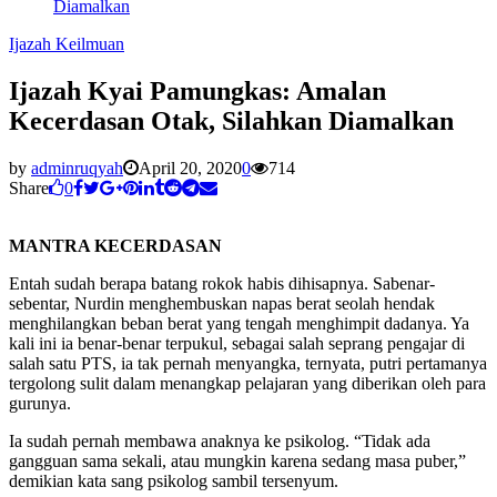
Diamalkan
Ijazah Keilmuan
Ijazah Kyai Pamungkas: Amalan
Kecerdasan Otak, Silahkan Diamalkan
by
adminruqyah
April 20, 2020
0
714
Share
0
MANTRA KECERDASAN
Entah sudah berapa batang rokok habis dihisapnya. Sabenar-
sebentar, Nurdin menghembuskan napas berat seolah hendak
menghilangkan beban berat yang tengah menghimpit dadanya. Ya
kali ini ia benar-benar terpukul, sebagai salah seprang pengajar di
salah satu PTS, ia tak pernah menyangka, ternyata, putri pertamanya
tergolong sulit dalam menangkap pelajaran yang diberikan oleh para
gurunya.
Ia sudah pernah membawa anaknya ke psikolog. “Tidak ada
gangguan sama sekali, atau mungkin karena sedang masa puber,”
demikian kata sang psikolog sambil tersenyum.