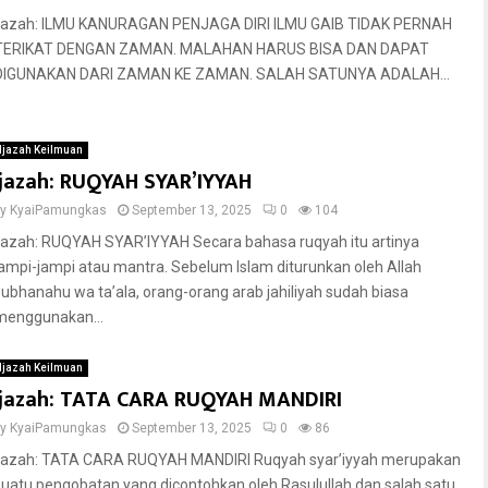
Ijazah: ILMU KANURAGAN PENJAGA DIRI ILMU GAIB TIDAK PERNAH
TERIKAT DENGAN ZAMAN. MALAHAN HARUS BISA DAN DAPAT
DIGUNAKAN DARI ZAMAN KE ZAMAN. SALAH SATUNYA ADALAH...
Ijazah Keilmuan
Ijazah: RUQYAH SYAR’IYYAH
by
KyaiPamungkas
September 13, 2025
0
104
Ijazah: RUQYAH SYAR’IYYAH Secara bahasa ruqyah itu artinya
jampi-jampi atau mantra. Sebelum Islam diturunkan oleh Allah
subhanahu wa ta’ala, orang-orang arab jahiliyah sudah biasa
menggunakan...
Ijazah Keilmuan
Ijazah: TATA CARA RUQYAH MANDIRI
by
KyaiPamungkas
September 13, 2025
0
86
Ijazah: TATA CARA RUQYAH MANDIRI Ruqyah syar’iyyah merupakan
suatu pengobatan yang dicontohkan oleh Rasulullah dan salah satu