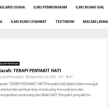
NGLARIS USAHA
ILMU PEMBUNGKAM
ILMU BUANG SIAL
TA
ILMU KUNCI SYAHWAT
TESTIMONI
MACAM LAYAN
Ijazah Keilmuan
Ijazah: TERAPI PENYAKIT HATI
by
KyaiPamungkas
September 24, 2025
0
81
Ijazah: TERAPI PENYAKIT HATI Penyakit hati dalam Islam merujuk
pada kondisi spiritual atau moral yang merusak jiwa dan
menjauhkan seseorang dari Allah SWT. Penyakit-penyakit ini...