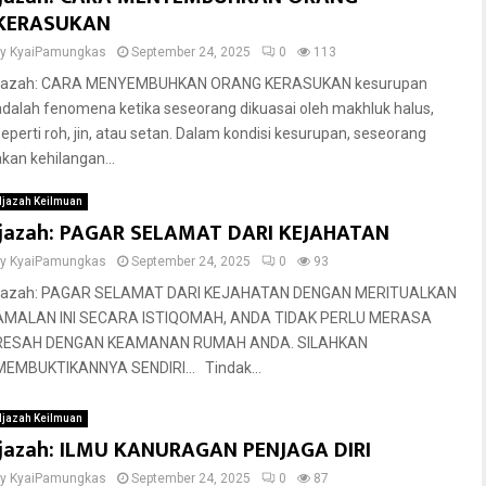
KERASUKAN
by
KyaiPamungkas
September 24, 2025
0
113
Ijazah: CARA MENYEMBUHKAN ORANG KERASUKAN kesurupan
adalah fenomena ketika seseorang dikuasai oleh makhluk halus,
seperti roh, jin, atau setan. Dalam kondisi kesurupan, seseorang
akan kehilangan...
Ijazah Keilmuan
Ijazah: PAGAR SELAMAT DARI KEJAHATAN
by
KyaiPamungkas
September 24, 2025
0
93
Ijazah: PAGAR SELAMAT DARI KEJAHATAN DENGAN MERITUALKAN
AMALAN INI SECARA ISTIQOMAH, ANDA TIDAK PERLU MERASA
RESAH DENGAN KEAMANAN RUMAH ANDA. SILAHKAN
MEMBUKTIKANNYA SENDIRI… Tindak...
Ijazah Keilmuan
Ijazah: ILMU KANURAGAN PENJAGA DIRI
by
KyaiPamungkas
September 24, 2025
0
87