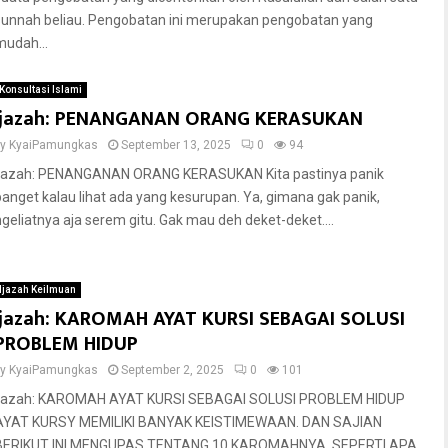
sunnah beliau. Pengobatan ini merupakan pengobatan yang
mudah...
Konsultasi Islami
Ijazah: PENANGANAN ORANG KERASUKAN
by
KyaiPamungkas
September 13, 2025
0
94
Ijazah: PENANGANAN ORANG KERASUKAN Kita pastinya panik
banget kalau lihat ada yang kesurupan. Ya, gimana gak panik,
ngeliatnya aja serem gitu. Gak mau deh deket-deket....
Ijazah Keilmuan
Ijazah: KAROMAH AYAT KURSI SEBAGAI SOLUSI
PROBLEM HIDUP
by
KyaiPamungkas
September 2, 2025
0
101
Ijazah: KAROMAH AYAT KURSI SEBAGAI SOLUSI PROBLEM HIDUP
AYAT KURSY MEMILIKI BANYAK KEISTIMEWAAN. DAN SAJIAN
BERIKUT INI MENGUPAS TENTANG 10 KAROMAHNYA. SEPERTI APA