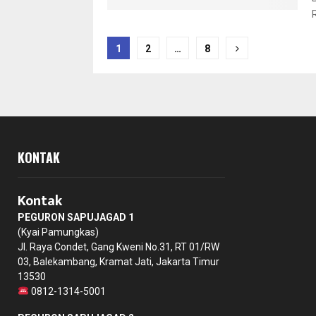
Posts
1
2
…
8
pagination
KONTAK
Kontak
PEGURON SAPUJAGAD 1
(Kyai Pamungkas)
Jl. Raya Condet, Gang Kweni No.31, RT 01/RW
03, Balekambang, Kramat Jati, Jakarta Timur
13530
0812-1314-5001