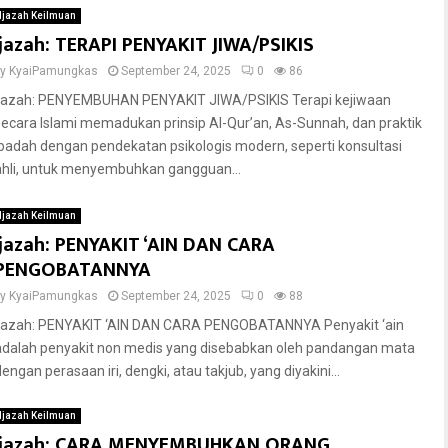
Ijazah Keilmuan
Ijazah: TERAPI PENYAKIT JIWA/PSIKIS
by
KyaiPamungkas
September 24, 2025
0
86
Ijazah: PENYEMBUHAN PENYAKIT JIWA/PSIKIS Terapi kejiwaan
secara Islami memadukan prinsip Al-Qur’an, As-Sunnah, dan praktik
ibadah dengan pendekatan psikologis modern, seperti konsultasi
ahli, untuk menyembuhkan gangguan...
Ijazah Keilmuan
Ijazah: PENYAKIT ‘AIN DAN CARA
PENGOBATANNYA
by
KyaiPamungkas
September 24, 2025
0
88
Ijazah: PENYAKIT ‘AIN DAN CARA PENGOBATANNYA Penyakit ‘ain
adalah penyakit non medis yang disebabkan oleh pandangan mata
engan perasaan iri, dengki, atau takjub, yang diyakini...
Ijazah Keilmuan
Ijazah: CARA MENYEMBUHKAN ORANG