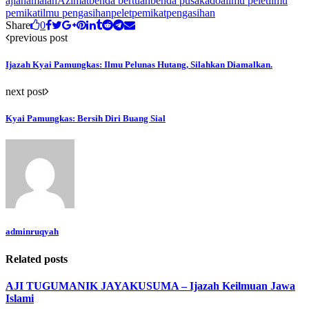
ajian
amalan
Azimat
benda bertuah
benda pusaka
doa
ilmu pelet
ilmu
pemikat
ilmu pengasihan
pelet
pemikat
pengasihan
Share
0
previous post
Ijazah Kyai Pamungkas: Ilmu Pelunas Hutang, Silahkan Diamalkan.
next post
Kyai Pamungkas: Bersih Diri Buang Sial
adminruqyah
Related posts
AJI TUGUMANIK JAYAKUSUMA – Ijazah Keilmuan Jawa
Islami