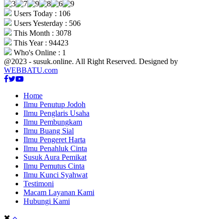
Users Today : 106
Users Yesterday : 506
This Month : 3078
This Year : 94423
Who's Online : 1
@2023 - susuk.online. All Right Reserved. Designed by
WEBBATU.com
Facebook
Twitter
Youtube
Home
Ilmu Penutup Jodoh
Ilmu Penglaris Usaha
Ilmu Pembungkam
Ilmu Buang Sial
Ilmu Pengeret Harta
Ilmu Penahluk Cinta
Susuk Aura Pemikat
Ilmu Pemutus Cinta
Ilmu Kunci Syahwat
Testimoni
Macam Layanan Kami
Hubungi Kami