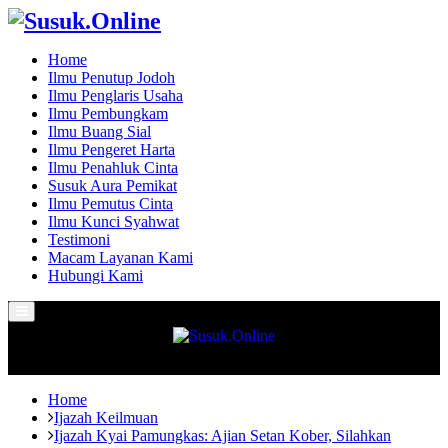
Home
Ilmu Penutup Jodoh
Ilmu Penglaris Usaha
Ilmu Pembungkam
Ilmu Buang Sial
Ilmu Pengeret Harta
Ilmu Penahluk Cinta
Susuk Aura Pemikat
Ilmu Pemutus Cinta
Ilmu Kunci Syahwat
Testimoni
Macam Layanan Kami
Hubungi Kami
Primary
Menu
Home
Ijazah Keilmuan
Ijazah Kyai Pamungkas: Ajian Setan Kober, Silahkan