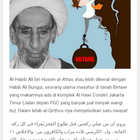
Al-Habib Ali bin Husein al-Attas atau lebih dikenal dengan
Habib Ali Bungur, seorang ulama masyhur di tanah Betawi
yang makamnya ada di komplek Al Hawi Condet Jakarta
Timur (Jalan depan PGC yang banyak jual minyak wangi
itu). Dalam kitab al-Qirthos-nya menyebutkan satu riwayat:
يروي ان من صلي ركعتين قبل طلوع الفجر‘يقراء في كل ركعۃ
الفاتحۃ وايۃ الكرسي ثلاث مرات والكافرون مرۃ والاخلاص ۱۱
مرۃ ثم يقول بعد الفراغ : سبحان الله وبحمده سبحان الله