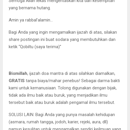
Semoga Allah lekas mengentaskan kita dari kesempitan
yang bernama hutang.
Amin ya rabbal’alamin…
Bagi Anda yang ingin mengamalkan ijazah di atas, silakan
share postingan ini buat sodara yang membutuhkan dan
ketik “Qobiltu (saya terima)”
Bismillah
, ijazah doa mantra di atas silahkan diamalkan,
GRATIS
tanpa biaya/mahar penebus! Sebagai darma bakti
kami untuk kemanusiaan. Tolong digunakan dengan bijak,
tidak ada ilmu baik atau buruk, yang menjadikan ilmu
tersebut baik atau buruk adalah pengamal ilmu tersebut.
SOLUSI LAIN: Bagi Anda yang punya masalah kehidupan
(asmara, rumah tangga, jodoh, karier, rejeki, aura, dll)
namun kesulitan untuk mengamalkan sendiri keilmuan yang