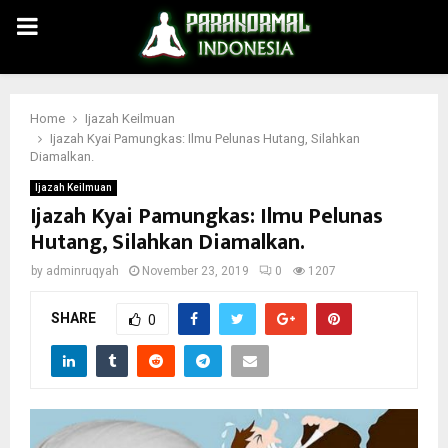
PRIMARY
MENU
Home
Ijazah Keilmuan
Ijazah Kyai Pamungkas: Ilmu Pelunas Hutang, Silahkan
Diamalkan.
Ijazah Keilmuan
Ijazah Kyai Pamungkas: Ilmu Pelunas
Hutang, Silahkan Diamalkan.
by
adminruqyah
November 23, 2019
0
1207
SHARE
0