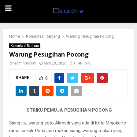
PRIMARY
MENU
Home
Konsultasi Ranjang
Warung Pesugihan Pocong
Konsultasi Ranjang
Warung Pesugihan Pocong
by
adminruqyah
April 28, 2020
0
1348
SHARE
0
ISTRIKU PEMUJA PESUGIHAN POCONG
Siang itu, warung soto Akmadi yang ada di Kota Mojokerto
ramai sekali. Pada jam makan siang, warung makan yang