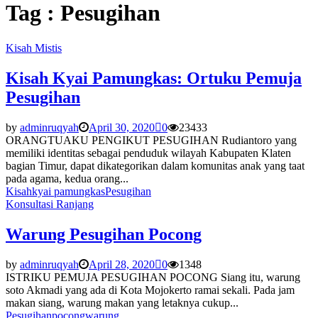
Tag : Pesugihan
Kisah Mistis
Kisah Kyai Pamungkas: Ortuku Pemuja
Pesugihan
by
adminruqyah
April 30, 2020
0
23433
ORANGTUAKU PENGIKUT PESUGIHAN Rudiantoro yang
memiliki identitas sebagai penduduk wilayah Kabupaten Klaten
bagian Timur, dapat dikategorikan dalam komunitas anak yang taat
pada agama, kedua orang...
Kisah
kyai pamungkas
Pesugihan
Konsultasi Ranjang
Warung Pesugihan Pocong
by
adminruqyah
April 28, 2020
0
1348
ISTRIKU PEMUJA PESUGIHAN POCONG Siang itu, warung
soto Akmadi yang ada di Kota Mojokerto ramai sekali. Pada jam
makan siang, warung makan yang letaknya cukup...
Pesugihan
pocong
warung