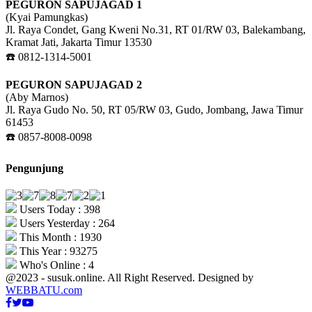
PEGURON SAPUJAGAD 1
(Kyai Pamungkas)
Jl. Raya Condet, Gang Kweni No.31, RT 01/RW 03, Balekambang,
Kramat Jati, Jakarta Timur 13530
☎️ 0812-1314-5001
PEGURON SAPUJAGAD 2
(Aby Marnos)
Jl. Raya Gudo No. 50, RT 05/RW 03, Gudo, Jombang, Jawa Timur
61453
☎️ 0857-8008-0098
Pengunjung
Users Today : 398
Users Yesterday : 264
This Month : 1930
This Year : 93275
Who's Online : 4
@2023 - susuk.online. All Right Reserved. Designed by
WEBBATU.com
Facebook
Twitter
Youtube