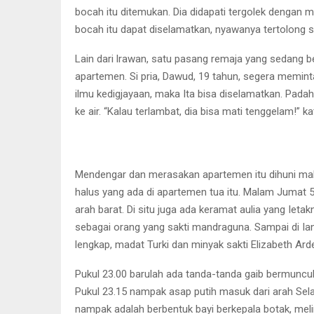
bocah itu ditemukan. Dia didapati tergolek dengan ma
bocah itu dapat diselamatkan, nyawanya tertolong 
Lain dari lrawan, satu pasang remaja yang sedang b
apartemen. Si pria, Dawud, 19 tahun, segera memint
ilmu kedigjayaan, maka Ita bisa diselamatkan. Pad
ke air. “Kalau terlambat, dia bisa mati tenggelam!” 
Mendengar dan merasakan apartemen itu dihuni makh
halus yang ada di apartemen tua itu. Malam Jumat 5 
arah barat. Di situ juga ada keramat aulia yang Ie
sebagai orang yang sakti mandraguna. Sampai di Ia
lengkap, madat Turki dan minyak sakti Elizabeth Ard
Pukul 23.00 barulah ada tanda-tanda gaib bermunc
Pukul 23.15 nampak asap putih masuk dari arah Sela
nampak adalah berbentuk bayi berkepala botak, meling