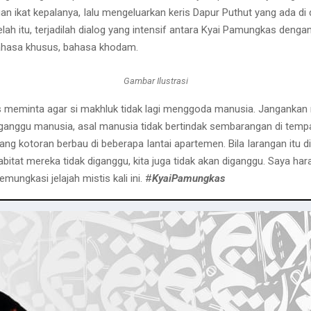
 ikat kepalanya, Ialu mengeluarkan keris Dapur Puthut yang ada di de
lah itu, terjadilah dialog yang intensif antara Kyai Pamungkas dengan 
bahasa khusus, bahasa khodam.
Gambar Ilustrasi
s meminta agar si makhluk tidak lagi menggoda manusia. Jangankan
gganggu manusia, asal manusia tidak bertindak sembarangan di tempa
kotoran berbau di beberapa Iantai apartemen. Bila Iarangan itu dila
habitat mereka tidak diganggu, kita juga tidak akan diganggu. Saya 
ungkasi jelajah mistis kali ini. #
KyaiPamungkas