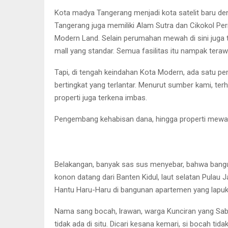
Kota madya Tangerang menjadi kota satelit baru de
Tangerang juga memiliki Alam Sutra dan Cikokol Pe
Modern Land. Selain perumahan mewah di sini juga t
mall yang standar. Semua fasilitas itu nampak teraw
Tapi, di tengah keindahan Kota Modern, ada satu p
bertingkat yang terlantar. Menurut sumber kami, ter
properti juga terkena imbas.
Pengembang kehabisan dana, hingga properti mewah i
Belakangan, banyak sas sus menyebar, bahwa bangunan
konon datang dari Banten Kidul, laut selatan Pula
Hantu Haru-Haru di bangunan apartemen yang lapuk 
Nama sang bocah, lrawan, warga Kunciran yang Sab
tidak ada di situ. Dicari kesana kemari, si bocah t