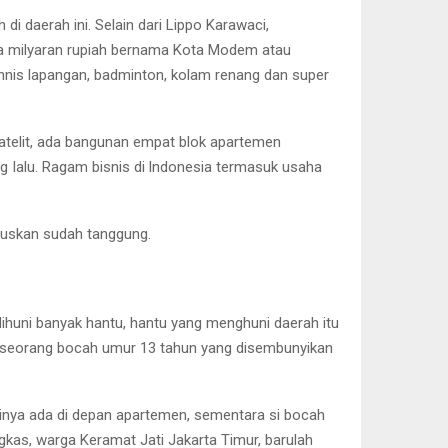
 daerah ini. Selain dari Lippo Karawaci,
rga milyaran rupiah bernama Kota Modem atau
ennis lapangan, badminton, kolam renang dan super
atelit, ada bangunan empat blok apartemen
ng Ialu. Ragam bisnis di lndonesia termasuk usaha
eruskan sudah tanggung.
dihuni banyak hantu, hantu yang menghuni daerah itu
da seorang bocah umur 13 tahun yang disembunyikan
inya ada di depan apartemen, sementara si bocah
ngkas, warga Keramat Jati Jakarta Timur, barulah