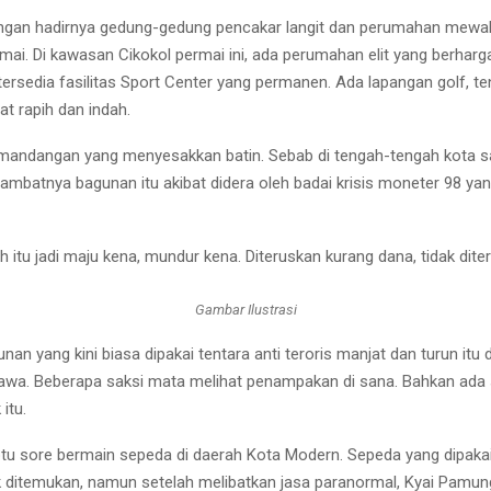
ngan hadirnya gedung-gedung pencakar langit dan perumahan mewah di
rmai. Di kawasan Cikokol permai ini, ada perumahan elit yang berha
ersedia fasilitas Sport Center yang permanen. Ada lapangan golf, t
at rapih dan indah.
emandangan yang menyesakkan batin. Sebab di tengah-tengah kota s
hambatnya bagunan itu akibat didera oleh badai krisis moneter 98 ya
tu jadi maju kena, mundur kena. Diteruskan kurang dana, tidak dit
Gambar Ilustrasi
 yang kini biasa dipakai tentara anti teroris manjat dan turun itu 
u Jawa. Beberapa saksi mata melihat penampakan di sana. Bahkan a
itu.
tu sore bermain sepeda di daerah Kota Modern. Sepeda yang dipaka
idak ditemukan, namun setelah melibatkan jasa paranormal, Kyai Pamu