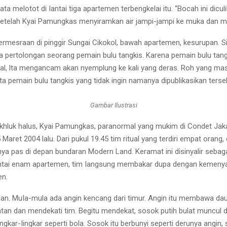
ta melotot di Iantai tiga apartemen terbengkelai itu. “Bocah ini dic
setelah Kyai Pamungkas menyiramkan air jampi-jampi ke muka dan m
ermesraan di pinggir Sungai Cikokol, bawah apartemen, kesurupan. Si
a pertolongan seorang pemain bulu tangkis. Karena pemain bulu tangk
ahal, lta mengancam akan nyemplung ke kali yang deras. Roh yang m
kata pemain bulu tangkis yang tidak ingin namanya dipublikasikan terse
Gambar Ilustrasi
luk halus, Kyai Pamungkas, paranormal yang mukim di Condet Jakar
Maret 2004 lalu. Dari pukul 19.45 tim ritual yang terdiri empat ora
taknya pas di depan bundaran Modern Land. Keramat ini disinyalir se
ntai enam apartemen, tim Iangsung membakar dupa dengan kemenyan A
en.
ulan. MuIa-mula ada angin kencang dari timur. Angin itu membawa d
tan dan mendekati tim. Begitu mendekat, sosok putih bulat muncul 
kar-Iingkar seperti bola. Sosok itu berbunyi seperti derunya angin, sa