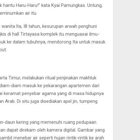
ulik hantu Haru-Haru!” kata Kyai Pamungkas. Untung,
eminumkan air itu.
 wanita lta, I8 tahun, kesurupan arwah penghuni
is di hall Tirtayasa komplek itu menguasai ilmu-
asuk ke dalam tubuhnya, mendorong Ita untuk masuk
but.
ta Timur, melakukan ritual penjinakan makhluk
ng, diam-diam masuk ke pekarangan apartemen dari
bagai keramat penyebar agama yang di masa hidupnya
rab. Di situ juga disediakan apel jin, tumpeng
aun-daun kering yang memenuhi ruang pedupaan.
dan dapat direkam oleh kamera digital. Gambar yang
mbil menebar air seperti hujan rintik-rintik ke arah