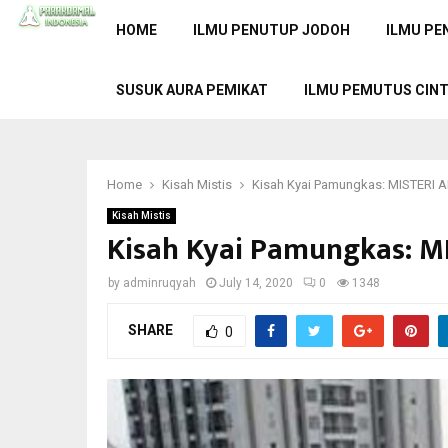
HOME
ILMU PENUTUP JODOH
ILMU PE
SUSUK AURA PEMIKAT
ILMU PEMUTUS CIN
Home
Kisah Mistis
Kisah Kyai Pamungkas: MISTERI
Kisah Mistis
Kisah Kyai Pamungkas: 
by
adminruqyah
July 14, 2020
0
1348
SHARE
0