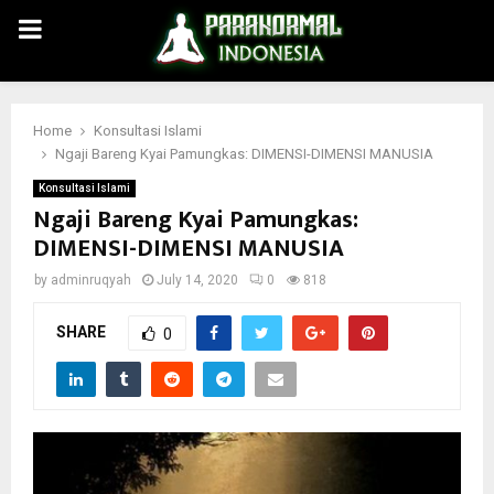
PRIMARY
MENU
Home
Konsultasi Islami
Ngaji Bareng Kyai Pamungkas: DIMENSI-DIMENSI MANUSIA
Konsultasi Islami
Ngaji Bareng Kyai Pamungkas:
DIMENSI-DIMENSI MANUSIA
by
adminruqyah
July 14, 2020
0
818
SHARE
0