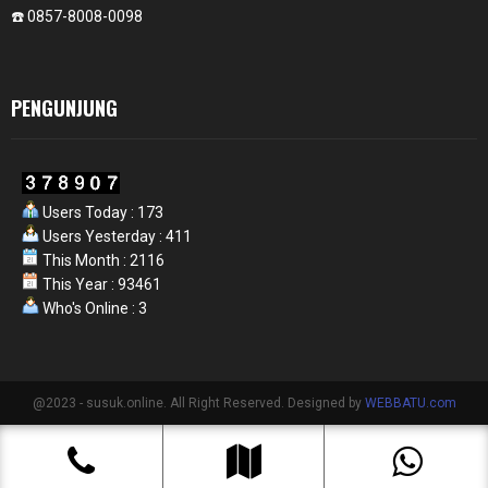
☎️ 0857-8008-0098
PENGUNJUNG
Users Today : 173
Users Yesterday : 411
This Month : 2116
This Year : 93461
Who's Online : 3
@2023 - susuk.online. All Right Reserved. Designed by
WEBBATU.com