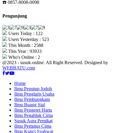
☎️ 0857-8008-0098
Pengunjung
Users Today : 122
Users Yesterday : 523
This Month : 2588
This Year : 93933
Who's Online : 2
@2023 - susuk.online. All Right Reserved. Designed by
WEBBATU.com
Facebook
Twitter
Youtube
Home
Ilmu Penutup Jodoh
Ilmu Penglaris Usaha
Ilmu Pembungkam
Ilmu Buang Sial
Ilmu Pengeret Harta
Ilmu Penahluk Cinta
Susuk Aura Pemikat
Ilmu Pemutus Cinta
Ilmu Kunci Syahwat