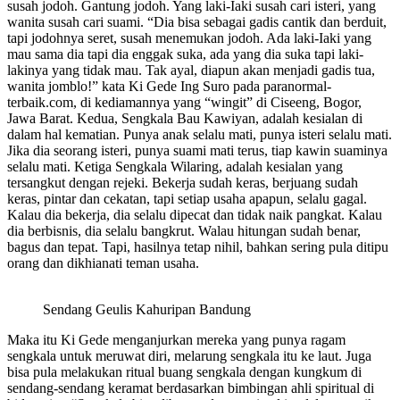
susah jodoh. Gantung jodoh. Yang laki-Iaki susah cari isteri, yang
wanita susah cari suami. “Dia bisa sebagai gadis cantik dan berduit,
tapi jodohnya seret, susah menemukan jodoh. Ada laki-Iaki yang
mau sama dia tapi dia enggak suka, ada yang dia suka tapi laki-
lakinya yang tidak mau. Tak ayal, diapun akan menjadi gadis tua,
wanita jomblo!” kata Ki Gede Ing Suro pada paranormal-
terbaik.com, di kediamannya yang “wingit” di Ciseeng, Bogor,
Jawa Barat. Kedua, Sengkala Bau Kawiyan, adalah kesialan di
dalam hal kematian. Punya anak selalu mati, punya isteri selalu mati.
Jika dia seorang isteri, punya suami mati terus, tiap kawin suaminya
selalu mati. Ketiga Sengkala Wilaring, adalah kesialan yang
tersangkut dengan rejeki. Bekerja sudah keras, berjuang sudah
keras, pintar dan cekatan, tapi setiap usaha apapun, selalu gagal.
Kalau dia bekerja, dia selalu dipecat dan tidak naik pangkat. Kalau
dia berbisnis, dia selalu bangkrut. Walau hitungan sudah benar,
bagus dan tepat. Tapi, hasilnya tetap nihil, bahkan sering pula ditipu
orang dan dikhianati teman usaha.
Sendang Geulis Kahuripan Bandung
Maka itu Ki Gede menganjurkan mereka yang punya ragam
sengkala untuk meruwat diri, melarung sengkala itu ke laut. Juga
bisa pula melakukan ritual buang sengkala dengan kungkum di
sendang-sendang keramat berdasarkan bimbingan ahli spiritual di