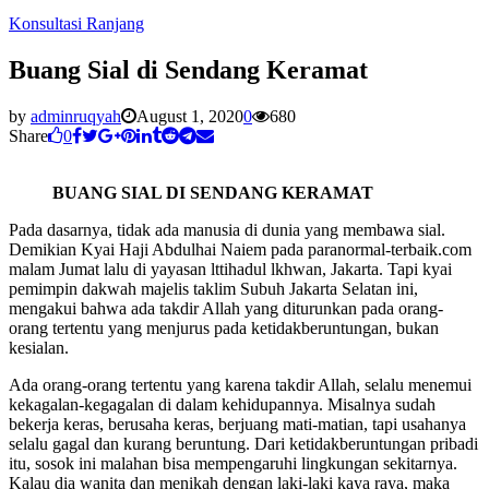
Konsultasi Ranjang
Buang Sial di Sendang Keramat
by
adminruqyah
August 1, 2020
0
680
Share
0
BUANG SIAL DI SENDANG KERAMAT
Pada dasarnya, tidak ada manusia di dunia yang membawa sial.
Demikian Kyai Haji Abdulhai Naiem pada paranormal-terbaik.com
malam Jumat lalu di yayasan lttihadul lkhwan, Jakarta. Tapi kyai
pemimpin dakwah majelis taklim Subuh Jakarta Selatan ini,
mengakui bahwa ada takdir Allah yang diturunkan pada orang-
orang tertentu yang menjurus pada ketidakberuntungan, bukan
kesialan.
Ada orang-orang tertentu yang karena takdir Allah, selalu menemui
kekagalan-kegagalan di dalam kehidupannya. Misalnya sudah
bekerja keras, berusaha keras, berjuang mati-matian, tapi usahanya
selalu gagal dan kurang beruntung. Dari ketidakberuntungan pribadi
itu, sosok ini malahan bisa mempengaruhi lingkungan sekitarnya.
Kalau dia wanita dan menikah dengan laki-laki kaya raya, maka