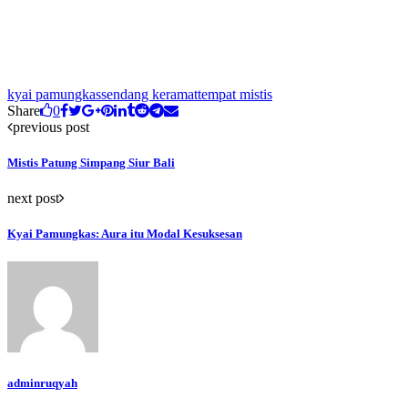
kyai pamungkas
sendang keramat
tempat mistis
Share
0
previous post
Mistis Patung Simpang Siur Bali
next post
Kyai Pamungkas: Aura itu Modal Kesuksesan
adminruqyah