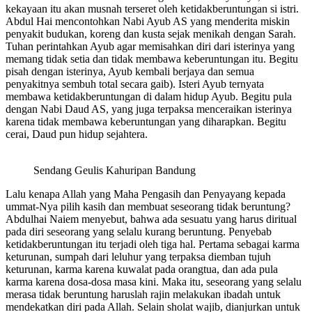
kekayaan itu akan musnah terseret oleh ketidakberuntungan si istri.
Abdul Hai mencontohkan Nabi Ayub AS yang menderita miskin
penyakit budukan, koreng dan kusta sejak menikah dengan Sarah.
Tuhan perintahkan Ayub agar memisahkan diri dari isterinya yang
memang tidak setia dan tidak membawa keberuntungan itu. Begitu
pisah dengan isterinya, Ayub kembali berjaya dan semua
penyakitnya sembuh total secara gaib). Isteri Ayub ternyata
membawa ketidakberuntungan di dalam hidup Ayub. Begitu pula
dengan Nabi Daud AS, yang juga terpaksa menceraikan isterinya
karena tidak membawa keberuntungan yang diharapkan. Begitu
cerai, Daud pun hidup sejahtera.
Sendang Geulis Kahuripan Bandung
Lalu kenapa Allah yang Maha Pengasih dan Penyayang kepada
ummat-Nya pilih kasih dan membuat seseorang tidak beruntung?
Abdulhai Naiem menyebut, bahwa ada sesuatu yang harus diritual
pada diri seseorang yang selalu kurang beruntung. Penyebab
ketidakberuntungan itu terjadi oleh tiga hal. Pertama sebagai karma
keturunan, sumpah dari leluhur yang terpaksa diemban tujuh
keturunan, karma karena kuwalat pada orangtua, dan ada pula
karma karena dosa-dosa masa kini. Maka itu, seseorang yang selalu
merasa tidak beruntung haruslah rajin melakukan ibadah untuk
mendekatkan diri pada Allah. Selain sholat wajib, dianjurkan untuk