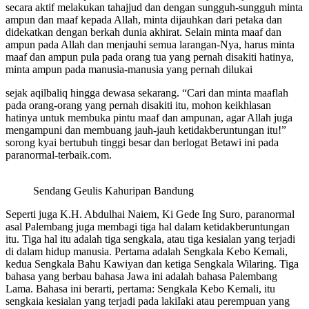
secara aktif melakukan tahajjud dan dengan sungguh-sungguh minta
ampun dan maaf kepada Allah, minta dijauhkan dari petaka dan
didekatkan dengan berkah dunia akhirat. Selain minta maaf dan
ampun pada Allah dan menjauhi semua larangan-Nya, harus minta
maaf dan ampun pula pada orang tua yang pernah disakiti hatinya,
minta ampun pada manusia-manusia yang pernah dilukai
sejak aqilbaliq hingga dewasa sekarang. “Cari dan minta maaflah
pada orang-orang yang pernah disakiti itu, mohon keikhlasan
hatinya untuk membuka pintu maaf dan ampunan, agar Allah juga
mengampuni dan membuang jauh-jauh ketidakberuntungan itu!”
sorong kyai bertubuh tinggi besar dan berlogat Betawi ini pada
paranormal-terbaik.com.
Sendang Geulis Kahuripan Bandung
Seperti juga K.H. Abdulhai Naiem, Ki Gede Ing Suro, paranormal
asal Palembang juga membagi tiga hal dalam ketidakberuntungan
itu. Tiga hal itu adalah tiga sengkala, atau tiga kesialan yang terjadi
di dalam hidup manusia. Pertama adalah Sengkala Kebo Kemali,
kedua Sengkala Bahu Kawiyan dan ketiga Sengkala Wilaring. Tiga
bahasa yang berbau bahasa Jawa ini adalah bahasa Palembang
Lama. Bahasa ini berarti, pertama: Sengkala Kebo Kemali, itu
sengkaia kesialan yang terjadi pada lakiIaki atau perempuan yang