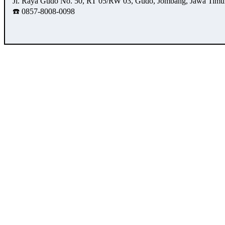
Jl. Raya Gudo No. 50, RT 05/RW 03, Gudo, Jombang, Jawa Timu
☎️ 0857-8008-0098